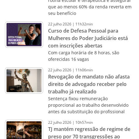
rotina escolar e terapêutica e assegurar
que ao menos 60% da renda reverta em
seu benefício
22
julho
2026
|
11h32min
Curso de Defesa Pessoal para
Mulheres do Poder Judiciário está
com inscrições abertas
Com carga horária de 8 horas, são
oferecidas 16 vagas
22
julho
2026
|
11h06min
Revogação de mandato não afasta
direito de advogado receber pelo
trabalho já realizado
Sentença fixou remuneração
proporcional ao trabalho desenvolvido
antes da substituição do profissional
22
julho
2026
|
10h57min
TJ mantém regressão de regime de
preso por 70 transgressões ao