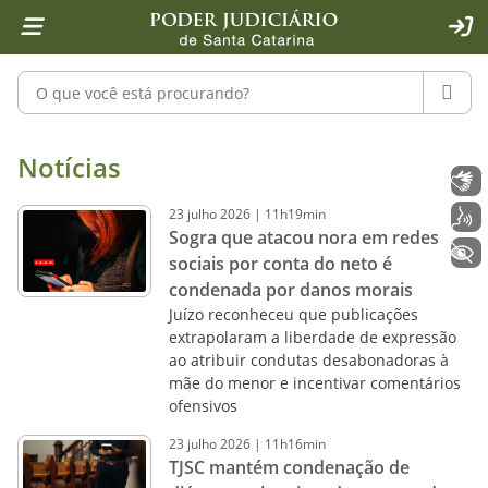
Página inicial
Ir para o conteúdo
Ir para a ferramenta de acessibilidade - Rybená
Ir para o menu principal
Ir para a pesquisa
Ir para o rodapé
Ir para a página inicial
1
2
4
5
6
7
ACE
Pesquisar no portal
PESQU
Notícias - Imprensa - Poder Judiciár
Notícias
Libras
23
julho
2026
|
11h19min
Voz
Sogra que atacou nora em redes
+ Acessibilidade
sociais por conta do neto é
condenada por danos morais
Juízo reconheceu que publicações
extrapolaram a liberdade de expressão
ao atribuir condutas desabonadoras à
mãe do menor e incentivar comentários
ofensivos
23
julho
2026
|
11h16min
TJSC mantém condenação de