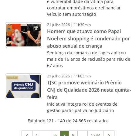
e vulnerabilidade da vítima para
contratar empréstimos e refinanciar
veículo sem autorização
21
julho
2026
|
11h30min
Homem que atuava como Papai
Noel em shopping é condenado por
abuso sexual de criança
Sentença da comarca de Lages aplicou
mais de 16 anos de reclusão para réu de
67 anos
21
julho
2026
|
11h03min
TJSC promove webinário Prêmio
CNJ de Qualidade 2026 nesta quinta-
feira
Iniciativa integra rol de eventos de
gestão participativa no Judiciário
Exibindo 121 - 140 de 24.865 resultados
1
...
6
7
8
...
1244