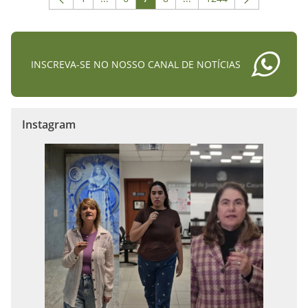
Página
Páginas intermediárias Usar ABA para naveg
Página
Página
Página
Páginas intermediárias Us
Página
INSCREVA-SE NO NOSSO CANAL DE NOTÍCIAS
Instagram