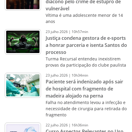
diácono pelo crime de estupro de
vulnerável
Vítima é uma adolescente menor de 14
anos
23
julho
2026
|
10h57min
Justiça condena gestora de e-sports
a honrar parceria e isenta Santos do
processo
Turma Recursal entendeu inexistirem
provas da participação do clube paulista
23
julho
2026
|
10h34min
Paciente será indenizado após sair
de hospital com fragmento de
madeira alojado na perna
Falha no atendimento levou a infecção e
necessidade de cirurgia para retirada do
fragmento
22
julho
2026
|
16h36min
Curso Aspectos Relevantes no Uso