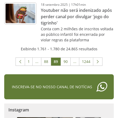
18
setembro
2025
|
17h01min
Youtuber não será indenizado após
perder canal por divulgar 'jogo do
tigrinho'
Conta com 2 milhões de inscritos voltada
ao público infantil foi encerrada por
violar regras da plataforma
Exibindo 1.761 - 1.780 de 24.865 resultados
1
...
88
89
90
...
1244
Página
Páginas intermediárias Usar ABA para navega
Página
Página
Página
Páginas intermediárias 
Página
INSCREVA-SE NO NOSSO CANAL DE NOTÍCIAS
Instagram