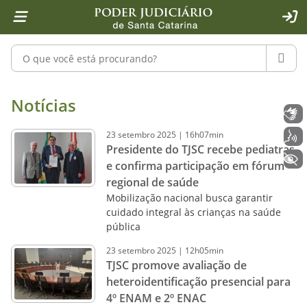
Página inicial
Ir para o conteúdo
Ir para a ferramenta de acessibilidade - Rybená
Ir para o menu principal
Ir para a pesquisa
Ir para o rodapé
Ir para a página inicial
1
2
4
5
6
7
ACE
Pesquisar no portal
PESQU
Notícias - Imprensa - Poder Judiciár
Notícias
Libras
23
setembro
2025
|
16h07min
Voz
Presidente do TJSC recebe pediatras
+ Acessibilidade
e confirma participação em fórum
regional de saúde
Mobilização nacional busca garantir
cuidado integral às crianças na saúde
pública
23
setembro
2025
|
12h05min
TJSC promove avaliação de
heteroidentificação presencial para
4º ENAM e 2º ENAC