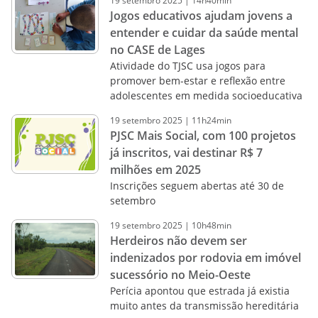
19
setembro
2025
|
14h40min
Jogos educativos ajudam jovens a
entender e cuidar da saúde mental
no CASE de Lages
Atividade do TJSC usa jogos para
promover bem-estar e reflexão entre
adolescentes em medida socioeducativa
19
setembro
2025
|
11h24min
PJSC Mais Social, com 100 projetos
já inscritos, vai destinar R$ 7
milhões em 2025
Inscrições seguem abertas até 30 de
setembro
19
setembro
2025
|
10h48min
Herdeiros não devem ser
indenizados por rodovia em imóvel
sucessório no Meio-Oeste
Perícia apontou que estrada já existia
muito antes da transmissão hereditária