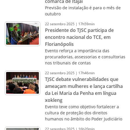
comarca de Itajaí
Previsão de instalação é para o mês de
outubro
22
setembro
2025
|
17h59min
Presidente do TJSC participa de
encontro nacional do TCE, em
Florianópolis
Evento reforça a importância das
procuradorias, assessorias e consultorias
nos tribunais de contas
22
setembro
2025
|
17h46min
TJSC debate vulnerabilidades que
ameaçam mulheres e lança cartilha
da Lei Maria da Penha em língua
xokleng
Evento teve como objetivo fortalecer a
cultura de proteção dos direitos
humanos no âmbito do Poder Judiciário
22
setembro
2025
|
16h20min