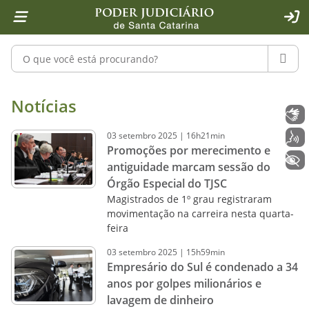
Página inicial
Ir para o conteúdo
Ir para a ferramenta de acessibilidade - Rybená
Ir para o menu principal
Ir para a pesquisa
Ir para o rodapé
Ir para a página inicial
1
2
4
5
6
7
ACE
Pesquisar no portal
PESQU
Notícias - Imprensa - Poder Judiciár
Notícias
Libras
03
setembro
2025
|
16h21min
Voz
Promoções por merecimento e
+ Acessibilidade
antiguidade marcam sessão do
Órgão Especial do TJSC
Magistrados de 1º grau registraram
movimentação na carreira nesta quarta-
feira
03
setembro
2025
|
15h59min
Empresário do Sul é condenado a 34
anos por golpes milionários e
lavagem de dinheiro