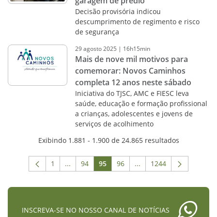
garagem de prédio
Decisão provisória indicou
descumprimento de regimento e risco
de segurança
29
agosto
2025
|
16h15min
Mais de nove mil motivos para
comemorar: Novos Caminhos
completa 12 anos neste sábado
Iniciativa do TJSC, AMC e FIESC leva
saúde, educação e formação profissional
a crianças, adolescentes e jovens de
serviços de acolhimento
Exibindo 1.881 - 1.900 de 24.865 resultados
1
...
94
95
96
...
1244
Página
Páginas intermediárias Usar ABA para navega
Página
Página
Página
Páginas intermediárias 
Página
INSCREVA-SE NO NOSSO CANAL DE NOTÍCIAS