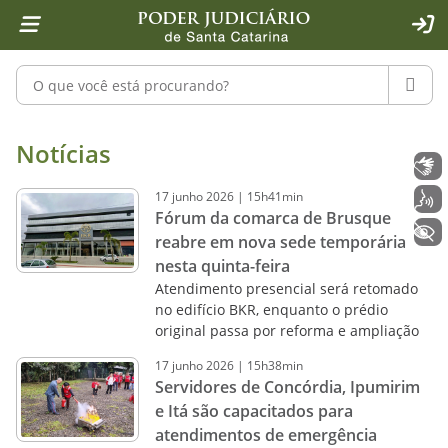
Página inicial
Ir para o conteúdo
Ir para a ferramenta de acessibilidade - Rybená
Ir para o menu principal
Ir para a pesquisa
Ir para o rodapé
Ir para a página inicial
1
2
4
5
6
7
ACE
Pesquisar no portal
PESQU
Notícias - Imprensa - Poder Judiciár
Notícias
Libras
17
junho
2026
|
15h41min
Voz
Fórum da comarca de Brusque
+ Acessibilidade
reabre em nova sede temporária
nesta quinta-feira
Atendimento presencial será retomado
no edifício BKR, enquanto o prédio
original passa por reforma e ampliação
17
junho
2026
|
15h38min
Servidores de Concórdia, Ipumirim
e Itá são capacitados para
atendimentos de emergência