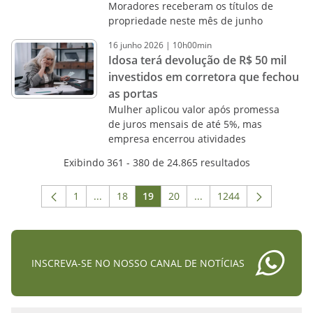
Moradores receberam os títulos de
propriedade neste mês de junho
16
junho
2026
|
10h00min
Idosa terá devolução de R$ 50 mil
investidos em corretora que fechou
as portas
Mulher aplicou valor após promessa
de juros mensais de até 5%, mas
empresa encerrou atividades
Exibindo 361 - 380 de 24.865 resultados
1
...
18
19
20
...
1244
Página
Páginas intermediárias Usar ABA para navega
Página
Página
Página
Páginas intermediárias 
Página
INSCREVA-SE NO NOSSO CANAL DE NOTÍCIAS