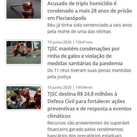
Acusado de triplo homicídio é
condenado a mais 28 anos de prisão
em Florianópolis
Réu já tinha sido sentenciado a seis anos
pela morte de uma das vítimas
16
junho
2026
|
15h41min
TJSC mantém condenações por
rinha de galos e violação de
medidas sanitárias da pandemia
Os 11 réus tiveram suas penas mantidas
pela Justiça
16
junho
2026
|
14h54min
TJSC destina R$ 24,8 milhões à
Defesa Civil para fortalecer ações
preventivas e de resposta a eventos
climáticos
Recursos são provenientes do superávit
financeiro gerado pelos rendimentos
bancários dos precatórios estaduais