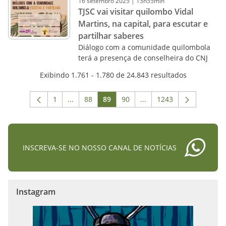
16
setembro
2025
|
13h55min
TJSC vai visitar quilombo Vidal
Martins, na capital, para escutar e
partilhar saberes
Diálogo com a comunidade quilombola
terá a presença de conselheira do CNJ
Exibindo 1.761 - 1.780 de 24.843 resultados
1
...
88
89
90
...
1243
Página
Páginas intermediárias Usar ABA para navega
Página
Página
Página
Páginas intermediárias 
Página
INSCREVA-SE NO NOSSO CANAL DE NOTÍCIAS
Instagram