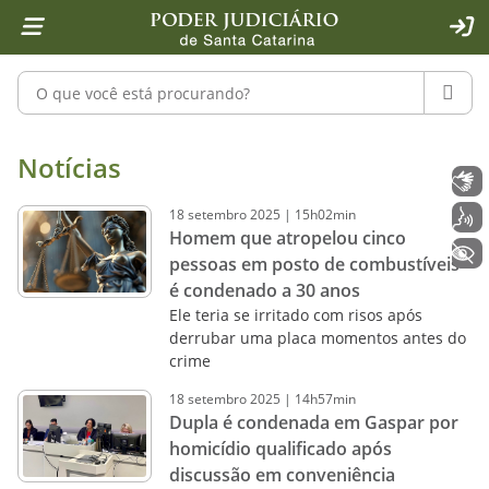
Página inicial
Ir para o conteúdo
Ir para a ferramenta de acessibilidade - Rybená
Ir para o menu principal
Ir para a pesquisa
Ir para o rodapé
Ir para a página inicial
1
2
4
5
6
7
ACE
Pesquisar no portal
PESQU
Notícias - Imprensa - Poder Judiciár
Notícias
Libras
18
setembro
2025
|
15h02min
Voz
Homem que atropelou cinco
+ Acessibilidade
pessoas em posto de combustíveis
é condenado a 30 anos
Ele teria se irritado com risos após
derrubar uma placa momentos antes do
crime
18
setembro
2025
|
14h57min
Dupla é condenada em Gaspar por
homicídio qualificado após
discussão em conveniência