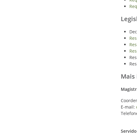
Req
Legis
Dec
Res
Res
Res
Res
Res
Mais
Magist
Coorden
E-mail:
Telefo
Servido