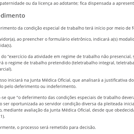
-paternidade ou da licença ao adotante; fica dispensada a apresent
edimento
rimento da condição especial de trabalho terá início por meio de f
rvidor(a), ao preencher o formulário eletrônico, indicará a(s) modal
ida(s).
 do “exercício da atividade em regime de trabalho não presencial, 
ará o regime de trabalho pretendido (teletrabalho integral, teletrab
rcial).
so iniciará na Junta Médica Oficial, que analisará a justificativa d
o pelo deferimento ou indeferimento.
a-se que "o deferimento das condições especiais de trabalho deverá
 ser oportunizada ao servidor condição diversa da pleiteada inic
o, mediante avaliação da Junta Médica Oficial, desde que obedecida a
1).
ormente, o processo será remetido para decisão.