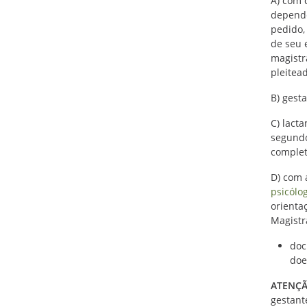
A) com 
depende
pedido,
de seu 
magistr
pleitea
B) gest
C) lact
segundo
complet
D) com 
psicólo
orienta
Magistr
doc
doe
ATENÇÃ
gestant