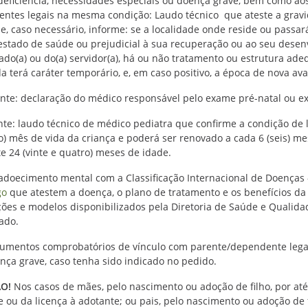
deficiência, necessidades especiais ou doença grave, bem como aos
ntes legais na mesma condição: Laudo técnico que ateste a grav
 e, caso necessário, informe: se a localidade onde reside ou passar
estado de saúde ou prejudicial à sua recuperação ou ao seu desenvo
ado(a) ou do(a) servidor(a), há ou não tratamento ou estrutura a
da terá caráter temporário, e, em caso positivo, a época de nova av
ante:
declaração do médico responsável pelo exame pré-natal ou e
ante: laudo técnico de médico pediatra que confirme a condição de l
) mês de vida da criança e poderá ser renovado a cada 6 (seis) me
e 24 (vinte e quatro) meses de idade.
adoecimento mental com a Classificação Internacional de Doenças -
go
que atestem a doença, o plano de tratamento e os benefícios da
ções e modelos disponibilizados pela Diretoria de Saúde e Qualidad
ado.
umentos comprobatórios de vínculo com parente/dependente legal 
nça grave, caso tenha sido indicado no pedido.
O!
Nos casos de mães, pelo nascimento ou adoção de filho, por até 
e ou da licença à adotante; ou pais, pelo nascimento ou adoção de f