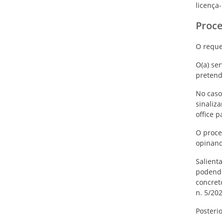
licença
Proc
O reque
O(a) se
pretend
No caso
sinaliz
office pa
O proces
opinand
Salient
podendo
concret
n. 5/202
Posteri