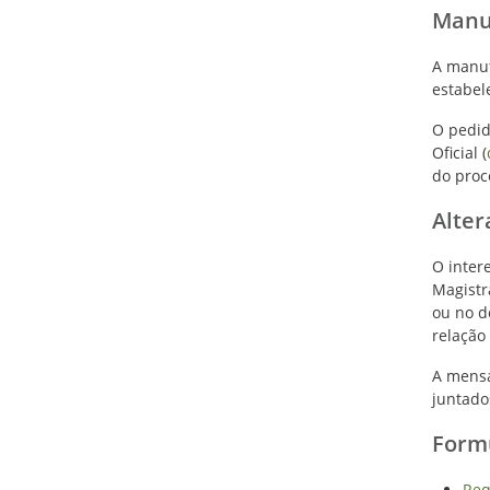
Manut
A manut
estabel
O pedid
Oficial (
do proc
Alter
O inter
Magistr
ou no d
relação
A mensa
juntado
Form
Req