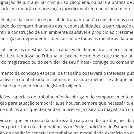
ignação de juiz auxiliar com jurisdição plena, ou para a prática de 
dade em mutirão de prestação jurisdicional e/ou pelo incremento q
definição da condição especial de trabalho, serão considerados o co
dade do compartilhamento das responsabilidades, a participação at
ntir a construção de um ambiente saudável e propício ao cresciment
eiro(a) ou dependentes, bem assim de todos os membros da unid
nalisadas as questões fáticas capazes de demonstrar a necessid
ade, facultando-se ao Tribunal a escolha de unidade que melhor at
 do magistrado ou do servidor, de seu filho(a), cônjuge ou companh
imento da condição especial de trabalho observará o interesse púb
o diversa da pleiteada inicialmente, mas que melhor se adeque ao
, desde que obedecida a legislação vigente.
ições especiais de trabalho não desobrigam do comparecimento pre
ção para atuação temporária, se houver, sempre que necessário, e
a e outros atos que demandem a presença física do magistrado ou s
vidores que, em razão da natureza do cargo ou das atribuições da
 em parte, fora das dependências do Poder Judiciário do Estado de
ão da condição especial de trabalho na modalidade exercício da a