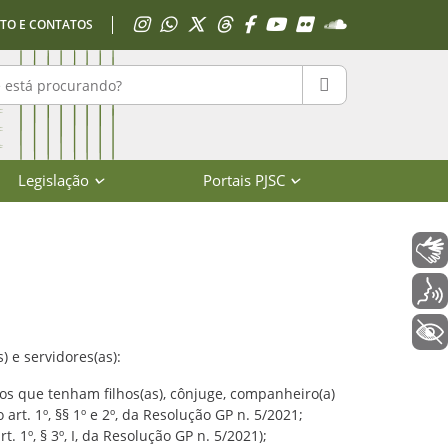
Acessar Instagram
Acessar WhatsApp
Acessar X
Acessar Threads
Acessar Facebook
Acessar YouTube
Acessar Flickr
Acessar SoundClo
TO E CONTATOS
r no portal
PESQUISAR
Legislação
Portais PJSC
Libras
Catarina
Voz
+ Acessibilidade
 e servidores(as):
os que tenham filhos(as), cônjuge, companheiro(a)
t. 1º, §§ 1º e 2º, da Resolução GP n. 5/2021;
 1º, § 3º, I, da Resolução GP n. 5/2021);