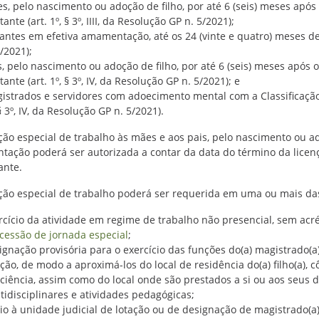
s, pelo nascimento ou adoção de filho, por até 6 (seis) meses após 
ante (art. 1º, § 3º, IIII, da Resolução GP n. 5/2021);
tantes em efetiva amamentação, até os 24 (vinte e quatro) meses de id
5/2021);
s, pelo nascimento ou adoção de filho, por até 6 (seis) meses após 
ante (art. 1º, § 3º, IV, da Resolução GP n. 5/2021); e
istrados e servidores com adoecimento mental com a Classificação 
§ 3º, IV, da Resolução GP n. 5/2021).
ção especial de trabalho às mães e aos pais, pelo nascimento ou ado
ação poderá ser autorizada a contar da data do término da licenç
ante.
ção especial de trabalho poderá ser requerida em uma ou mais da
rcício da atividade em regime de trabalho não presencial, sem acr
cessão de jornada especial
;
ignação provisória para o exercício das funções do(a) magistrado(a)
ação, de modo a aproximá-los do local de residência do(a) filho(a)
iciência, assim como do local onde são prestados a si ou aos seus 
tidisciplinares e atividades pedagógicas;
io à unidade judicial de lotação ou de designação de magistrado(a)