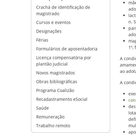
mãe
Crachá de identificação de
adot
magistrado
lac
n. 
Cursos e eventos
pai
Designações
adot
Férias
mag
1º, 
Formulários de aposentadoria
Licença compensatória por
A condi
plantão judicial
amament
ao adot
Novos magistrados
Obras bibliográficas
A condi
Programa Coalizão
exe
Recadastramento eSocial
con
des
Saúde
lot
Remuneração
def
Trabalho remoto
mul
apo