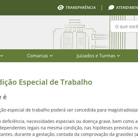
TRANSPARÊNCIA
ATENDIMEN
Pesquisa
Comarcas
Juizados e Turmas
istrado - Poder Judiciário de Santa 
ição Especial de Trabalho
e é
ção especial de trabalho poderá ser concedida para magistrados(as)
 deficiência, necessidades especiais ou doença grave, bem como a
dependentes legais na mesma condição, nas hipóteses previstas no ar
tantes, durante a gestação, contada da comprovação da gravidez (art.