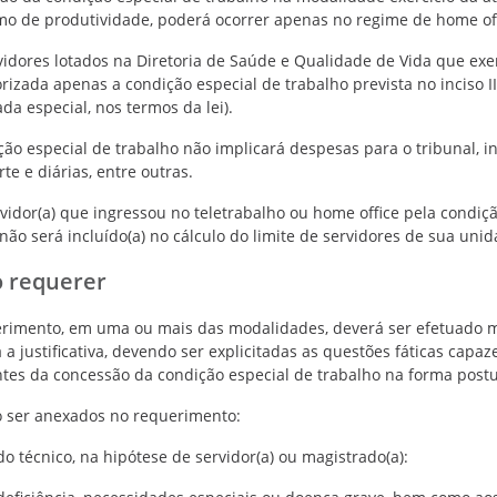
mo de produtividade, poderá ocorrer apenas no regime de home off
vidores lotados na Diretoria de Saúde e Qualidade de Vida que ex
orizada apenas a condição especial de trabalho prevista no inciso II
ada especial, nos termos da lei).
ção especial de trabalho não implicará despesas para o tribunal, 
te e diárias, entre outras.
rvidor(a) que ingressou no teletrabalho ou home office pela condi
 não será incluído(a) no cálculo do limite de servidores de sua uni
 requerer
rimento, em uma ou mais das modalidades, deverá ser efetuado me
a a justificativa, devendo ser explicitadas as questões fáticas cap
ntes da concessão da condição especial de trabalho na forma post
 ser anexados no requerimento:
do técnico, na hipótese de servidor(a) ou magistrado(a):