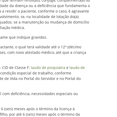
 que tenham filhos(as), cônjuge, companheiro(a) ou
idade da doença ou a deficiência que fundamenta o
á a residir o paciente, conforme o caso, é agravante
lvimento; se, na localidade de lotação do(a)
dequados; se a manutenção ou mudança de domicílio
aliação médica.
xame que indique gravidez.
actante, o qual terá validade até o 12º (décimo
ses, com novo atestado médico, até que a criança
 CID de Classe F:
laudo de psiquiatra
e
laudo de
 condição especial de trabalho, conforme
e de Vida no Portal do Servidor e no Portal do
com deficiência, necessidades especiais ou
6 (seis) meses após o término da licença à
ilho, por até 6 (seis) meses após o término da