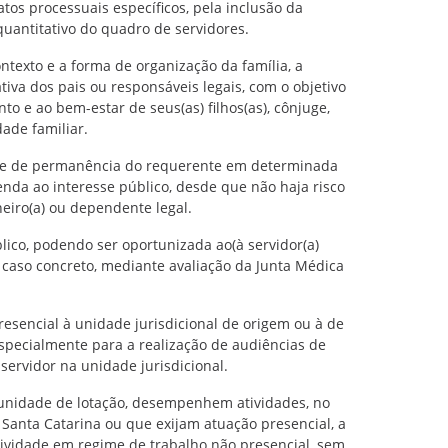
atos processuais específicos, pela inclusão da
uantitativo do quadro de servidores.
ntexto e a forma de organização da família, a
iva dos pais ou responsáveis legais, com o objetivo
o e ao bem-estar de seus(as) filhos(as), cônjuge,
ade familiar.
ade de permanência do requerente em determinada
enda ao interesse público, desde que não haja risco
eiro(a) ou dependente legal.
lico, podendo ser oportunizada ao(à servidor(a)
 caso concreto, mediante avaliação da Junta Médica
sencial à unidade jurisdicional de origem ou à de
specialmente para a realização de audiências de
ervidor na unidade jurisdicional.
 unidade de lotação, desempenhem atividades, no
 Santa Catarina ou que exijam atuação presencial, a
tividade em regime de trabalho não presencial, sem