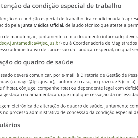
enção da condição especial de trabalho
enção da condição especial de trabalho fica condicionada à apresen
ecido pela
Junta Médica Oficial
, de laudo técnico que ateste a per
o de manutenção, juntamente com o documento informado, deverá 
dsqv.juntamedica@tjsc.jus.br
) ou à Coordenadoria de Magistrados 
esso administrativo de concessão da condição especial, no qual se
ação do quadro de saúde
essado deverá comunicar, por e-mail, à Diretoria de Gestão de Pess
ados (comagis@tjsc.jus.br), conforme o caso, no prazo de 5 (cinco)
e filho(a), cônjuge, companheiro(a) ou dependente legal com defic
 à gestação ou amamentação, que implique cessação da necessidad
gem eletrônica de alteração do quadro de saúde, juntamente co
s no processo administrativo de concessão da condição especial de
ulários
uerimento para concessão de condição especial de trabalho para