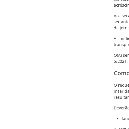
acrésci
Aos ser
ser aut
de jorn
A condi
transpor
O(A) se
5/2021,
Como
O reque
inserid
resulta
Deverão
lau