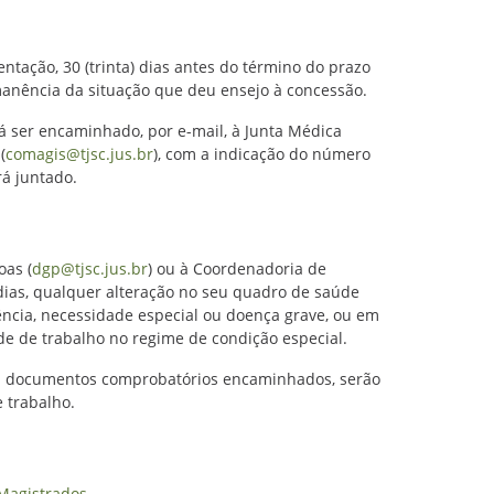
tação, 30 (trinta) dias antes do término do prazo
manência da situação que deu ensejo à concessão.
ser encaminhado, por e-mail, à Junta Médica
(
comagis@tjsc.jus.br
), com a indicação do número
rá juntado.
oas (
dgp@tjsc.jus.br
) ou à Coordenadoria de
 dias, qualquer alteração no seu quadro de saúde
iência, necessidade especial ou doença grave, ou em
e de trabalho no regime de condição especial.
m documentos comprobatórios encaminhados, serão
 trabalho.
 Magistrados