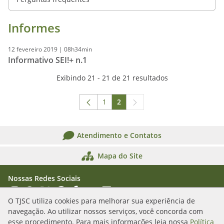
Informes
12
fevereiro
2019
|
08h34min
Informativo SEI!+ n.1
Exibindo 21 - 21 de 21 resultados
1
2
Página
Página
Atendimento e Contatos
Mapa do Site
Nossas Redes Sociais
Acessar Instagram
Acessar WhatsApp
Acessar X
Acessar Threads
Acessar Facebook
Acessar YouTube
Acessar Flickr
Acessar SoundCloud
O TJSC utiliza cookies para melhorar sua experiência de
navegação. Ao utilizar nossos serviços, você concorda com
Rua Álvaro Millen da Silveira, n. 208
esse procedimento. Para mais informações leia nossa
Política