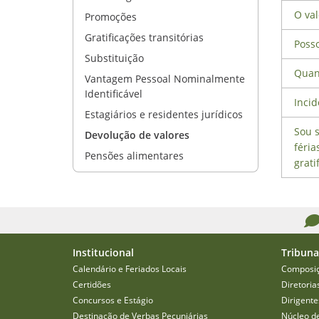
O val
Promoções
Gratificações transitórias
Poss
Substituição
Quand
Vantagem Pessoal Nominalmente
Identificável
Inci
Estagiários e residentes jurídicos
Sou s
Devolução de valores
féria
Pensões alimentares
grati
Institucional
Tribuna
Calendário e Feriados Locais
Composi
Certidões
Diretoria
Concursos e Estágio
Dirigente
Destinação de Verbas Pecuniárias
Núcleo d