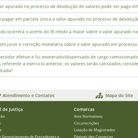
or apurado no processo de devolução de valores pode ser pago em 
o pagar em parcela única o valor apurado no processo de devoluçã
o ocorrerá o acerto do IR retido a maior sobre o valor apurado n
dem juros e correção monetária sobre o valor apurado em processo
ervidor efetivo e fui exonerado/dispensado de cargo comissionado 
s referente a exercício anterior, os valores serão calculados cons
ficada?
Atendimento e Contatos
Mapa do Site
l de Justiça
Comarcas
ção
Atos Normativos
s
Circunscrições
s
Lotação de Magistrados
e Gerenciamento de Precedentes e
Páginas das Comarcas