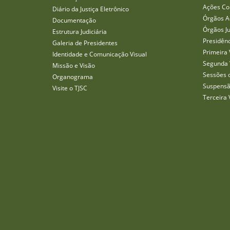
Ações Col
Diário da Justiça Eletrônico
Órgãos A
Documentação
Órgãos J
Estrutura Judiciária
Presidên
Galeria de Presidentes
Primeira 
Identidade e Comunicação Visual
Segunda 
Missão e Visão
Sessões 
Organograma
Suspensã
Visite o TJSC
Terceira 