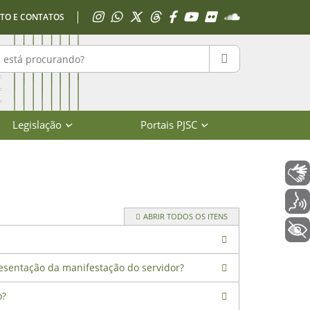
Acessar Instagram
Acessar WhatsApp
Acessar X
Acessar Threads
Acessar Facebook
Acessar YouTube
Acessar Flickr
Acessar SoundClo
TO E CONTATOS
r no portal
PESQUISAR
Legislação
Portais PJSC
Libras
Voz
ABRIR TODOS OS ITENS
+ Acessibilidade
sentação da manifestação do servidor?
o?