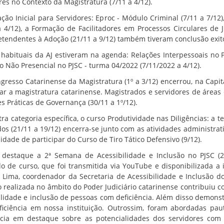
res no Contexto da Magistratura (7/11 a 4/12).
ção Inicial para Servidores: Eproc - Módulo Criminal (7/11 a 7/12)
a 4/12), a Formação de Facilitadores em Processos Circulares de J
etendentes à Adoção (21/11 a 9/12) também tiveram conclusão exit
 habituais da AJ
estiveram na agenda: Relações Interpessoais no Po
o Não Presencial no PJSC - turma 04/2022 (7/11/2022 a 4/12).
ngresso Catarinense da Magistratura (1º a 3/12) encerrou, na Capi
rar a magistratura catarinense. Magistrados e servidores de áreas
s Práticas de Governança (
30/11 a 1º/12).
ra categoria específica, o curso Produtividade nas Diligências: a te
s (21/11 a 19/12) encerra-se junto com as atividades administrati
idade de participar do Curso de Tiro Tático Defensivo (9/12).
destaque a 2ª Semana de Acessibilidade e Inclusão no PJSC (2
o de curso, que foi transmitida via YouTube e disponibilizada a
 Lima, coordenador da Secretaria de Acessibilidade e Inclusão do
o realizada no âmbito do Poder Judiciário catarinense contribuiu 
ilidade e inclusão de pessoas com deficiência. Além disso demons
iciência em nossa instituição. Outrossim, foram abordadas pa
ncia em destaque sobre as potencialidades dos servidores com d