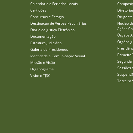
Calendário e Feriados Locais
Composi
Certidões
Diretoria
Concursos e Estágio
Dirigente
Destinação de Verbas Pecuniárias
Núcleo d
Ações Col
Diário da Justiça Eletrônico
Órgãos A
Documentação
Órgãos J
Estrutura Judiciária
Presidên
Galeria de Presidentes
Primeira 
Identidade e Comunicação Visual
Segunda 
Missão e Visão
Sessões 
Organograma
Suspensã
Visite o TJSC
Terceira 