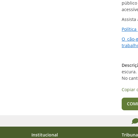
público
acessíve
Assista
Polític
O cão-g
trabalh
Descri
escura.
No cant
Copiar 
COM
Institucional
Tribuna