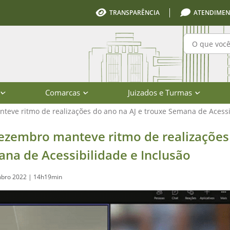
TRANSPARÊNCIA
ATENDIMEN
Pesquisa
Comarcas
Juizados e Turmas
eve ritmo de realizações do ano na AJ e trouxe Semana de Acessi
es do ano na AJ e trouxe Semana de 
ezembro manteve ritmo de realizações 
na de Acessibilidade e Inclusão
bro 2022 | 14h19min