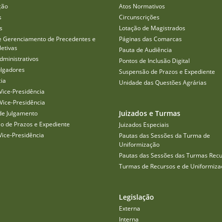
ção
Atos Normativos
s
Circunscrições
s
Lotação de Magistrados
e Gerenciamento de Precedentes e
Páginas das Comarcas
etivas
Pauta de Audiência
dministrativos
Pontos de Inclusão Digital
ulgadores
Suspensão de Prazos e Expediente
cia
Unidade das Questões Agrárias
Vice-Presidência
Vice-Presidência
Juizados e Turmas
de Julgamento
o de Prazos e Expediente
Juizados Especiais
Vice-Presidência
Pautas das Sessões da Turma de
Uniformização
Pautas das Sessões das Turmas Recu
Turmas de Recursos e de Uniformiza
Legislação
Externa
Interna