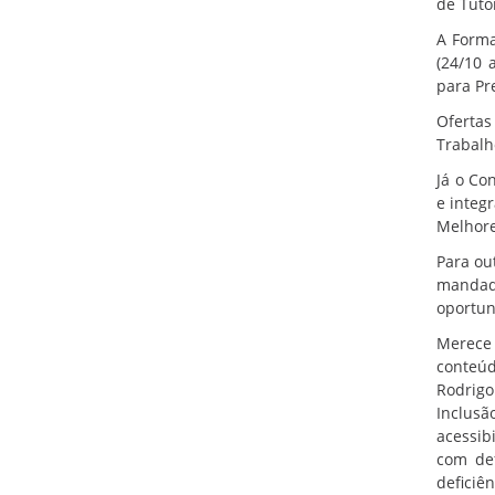
de Tuto
A Forma
(24/10 
para Pr
Ofertas
Trabalh
Já o Co
e integ
Melhore
Para out
mandado
oportun
Merece 
conteúd
Rodrigo
Inclusã
acessib
com def
deficiê