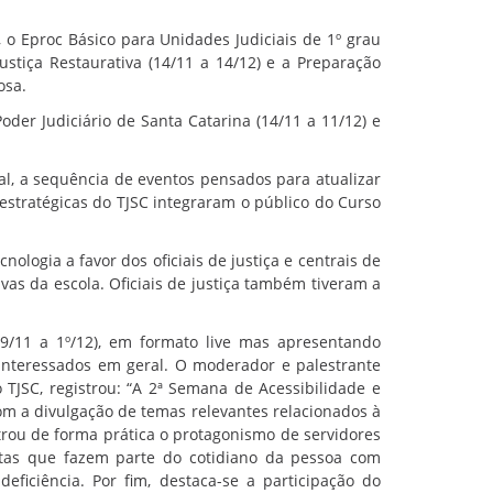
, o Eproc Básico para Unidades Judiciais de 1º grau
ustiça Restaurativa (14/11 a 14/12) e a Preparação
osa.
der Judiciário de Santa Catarina (14/11 a 11/12) e
tal, a sequência de eventos pensados para atualizar
 estratégicas do TJSC integraram o público do Curso
cnologia a favor dos oficiais de justiça e centrais de
vas da escola. Oficiais de justiça também tiveram a
9/11 a 1º/12), em formato live mas apresentando
 interessados em geral. O moderador e palestrante
 TJSC, registrou: “A 2ª Semana de Acessibilidade e
com a divulgação de temas relevantes relacionados à
trou de forma prática o protagonismo de servidores
utas que fazem parte do cotidiano da pessoa com
eficiência. Por fim, destaca-se a participação do