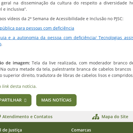
 geral na disseminação da cultura do respeito a diversidade
l e inclusiva”.
 aos vídeos da 2ª Semana de Acessibilidade e Inclusão no PJSC:
a pública para pessoas com deficiência
uia e a autonomia da pessoa com deficiência/ Tecnologias assi
o
.
ção de imagem:
Tela da live realizada, com moderador branco de
 Na outra metade da tela, palestrante branca de cabelos brancos
o superior direito, tradutora de libras de cabelos lisos e comprido
o
link
desta notícia.
PARTILHAR
MAIS NOTÍCIAS
Atendimento e Contatos
Mapa do Site
l de Justiça
Comarcas