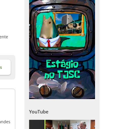
a
mente
is
YouTube
randes