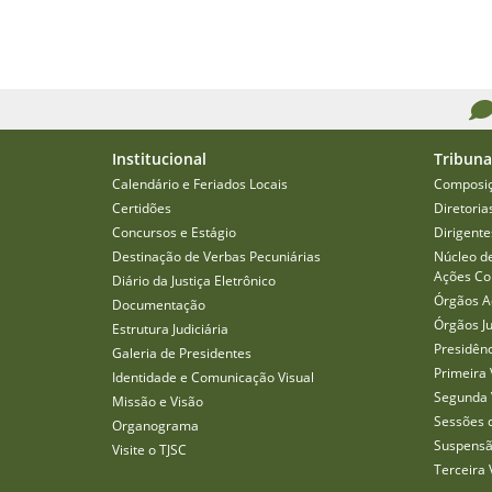
Institucional
Tribuna
Calendário e Feriados Locais
Composi
Certidões
Diretoria
Concursos e Estágio
Dirigente
Destinação de Verbas Pecuniárias
Núcleo d
Ações Col
Diário da Justiça Eletrônico
Órgãos A
Documentação
Órgãos J
Estrutura Judiciária
Presidên
Galeria de Presidentes
Primeira 
Identidade e Comunicação Visual
Segunda 
Missão e Visão
Sessões 
Organograma
Suspensã
Visite o TJSC
Terceira 