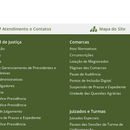
Atendimento e Contatos
Mapa do Site
l de Justiça
Comarcas
ção
Atos Normativos
s
Circunscrições
s
Lotação de Magistrados
e Gerenciamento de Precedentes e
Páginas das Comarcas
etivas
Pauta de Audiência
dministrativos
Pontos de Inclusão Digital
ulgadores
Suspensão de Prazos e Expediente
cia
Unidade das Questões Agrárias
Vice-Presidência
Vice-Presidência
Juizados e Turmas
de Julgamento
o de Prazos e Expediente
Juizados Especiais
Vice-Presidência
Pautas das Sessões da Turma de
Uniformização