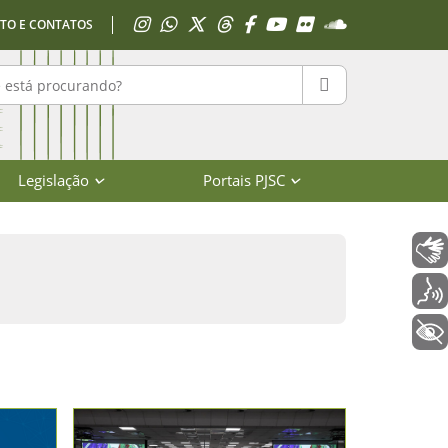
Acessar Instagram
Acessar WhatsApp
Acessar X
Acessar Threads
Acessar Facebook
Acessar YouTube
Acessar Flickr
Acessar SoundClo
TO E CONTATOS
r no portal
PESQUISAR
Legislação
Portais PJSC
Libras
Voz
+ Acessibilidade