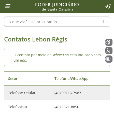
Página inicial
Ir para o conteúdo
Ir para a ferramenta de acessibilidade - Rybená
Ir para o menu principal
Ir para a pesquisa
Ir para o rodapé
Ir para a página inicial
1
2
4
5
6
7
ACE
Pesquisar no portal
PESQU
Lebon Régis - Poder Judiciário de S
Contatos Lebon Régis
Libras
Voz
O contato por meio de
WhatsApp
está indicado com
+ Acessibilidade
um
link
.
Setor
Telefone/WhatsApp
Telefone celular
(49) 99116-7983
Telefonista
(49) 3521-8850