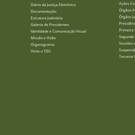
Ações Col
Diário da Justiça Eletrônico
Órgãos A
Documentação
Órgãos J
Estrutura Judiciária
Presidên
Galeria de Presidentes
Primeira 
Identidade e Comunicação Visual
Segunda 
Missão e Visão
Sessões 
Organograma
Suspensã
Visite o TJSC
Terceira 