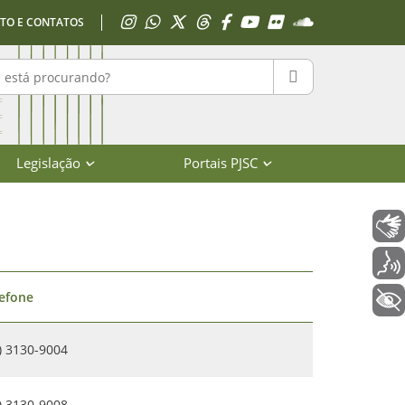
Acessar Instagram
Acessar WhatsApp
Acessar X
Acessar Threads
Acessar Facebook
Acessar YouTube
Acessar Flickr
Acessar SoundClo
TO E CONTATOS
r no portal
PESQUISAR
Legislação
Portais PJSC
Libras
Voz
lefone
+ Acessibilidade
) 3130-9004
) 3130-9008