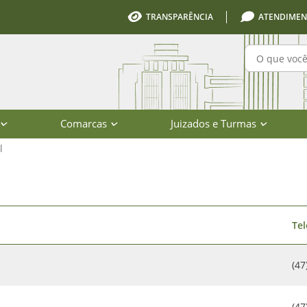
TRANSPARÊNCIA
ATENDIMEN
Pesquisa
Comarcas
Juizados e Turmas
l
rio de Santa Catarina
Te
(47
(47