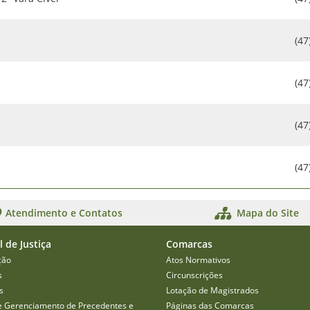
(47
(47
(47
(47
Atendimento e Contatos
Mapa do Site
l de Justiça
Comarcas
ção
Atos Normativos
s
Circunscrições
s
Lotação de Magistrados
e Gerenciamento de Precedentes e
Páginas das Comarcas