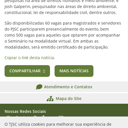
pesquisas na área de direitos humanos e meio ambiente; e
Josh Galperin, pesquisador nas áreas de direito ambiental,
constitucional, lei de responsabilidade civil, dentre outros.
São disponibilizadas 60 vagas para magistrados e servidores
do PJSC participarem presencialmente do evento, bem
como 500 vagas para aqueles que optarem por acompanhar
o Seminário na modalidade virtual. Em ambas as
modalidades, será emitido certificado de participação.
Copiar o
link
desta notícia.
COMPARTILHAR
MAIS NOTÍCIAS
Atendimento e Contatos
Mapa do Site
Nossas Redes Sociais
Acessar Instagram
Acessar WhatsApp
Acessar X
Acessar Threads
Acessar Facebook
Acessar YouTube
Acessar Flickr
Acessar SoundCloud
O TJSC utiliza cookies para melhorar sua experiência de