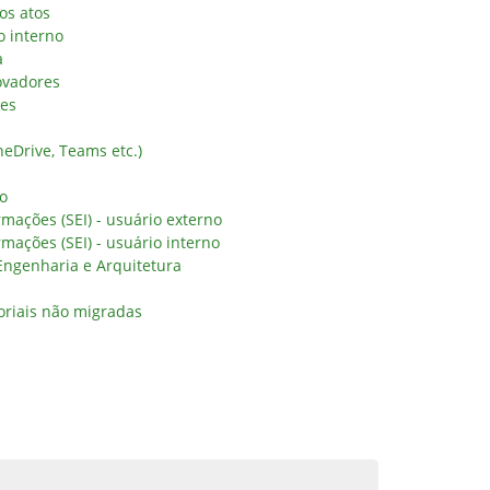
os atos
o interno
a
ovadores
res
eDrive, Teams etc.)
no
rmações (SEI) - usuário externo
rmações (SEI) - usuário interno
 Engenharia e Arquitetura
oriais não migradas