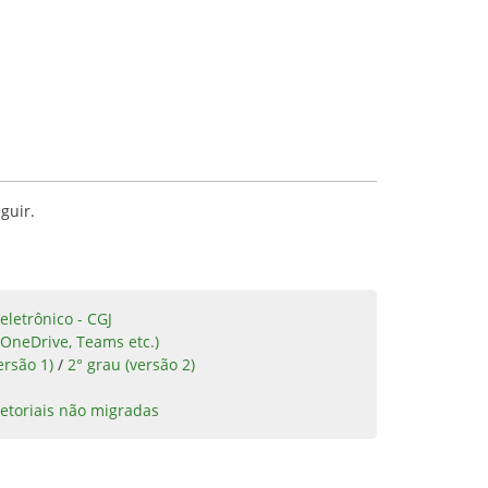
guir.
eletrônico - CGJ
 OneDrive, Teams etc.)
ersão 1)
/
2° grau (versão 2)
etoriais não migradas