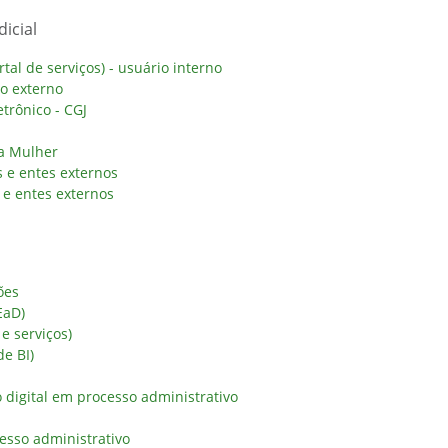
icial
al de serviços) - usuário interno
io externo
trônico - CGJ
da Mulher
 e entes externos
e entes externos
ões
EaD)
 e serviços)
de BI)
digital em processo administrativo
esso administrativo