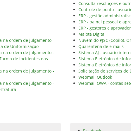
Consulta resoluções e outr
Controle de ponto - usuári
ERP - gestão administrativ
ERP - painel pessoal e apr
ERP - gestores e aprovado
Malote Digital
ia na ordem de julgamento -
Nuvem do PJSC (Copilot, On
ma de Uniformização
Quarentena de e-mails
ia na ordem de julgamento -
Sistema AJ - usuário inter
 Turma de Incidentes das
Sistema Eletrônico de Info
Sistema Eletrônico de Info
ia na ordem de julgamento -
Solicitação de serviços de
Webmail Outlook
ia na ordem de julgamento -
Webmail OWA - contas set
stratura
Facebook