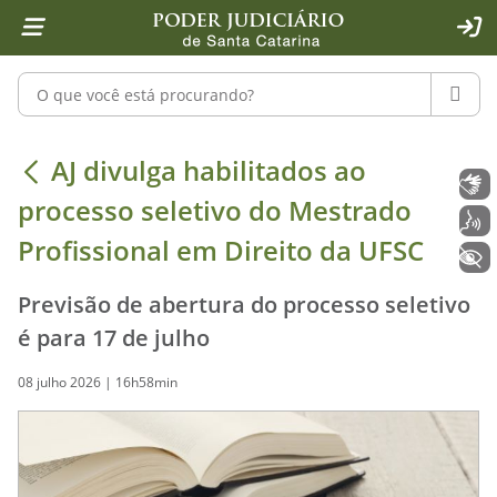
Página inicial
Ir para o conteúdo
Ir para a ferramenta de acessibilidade - Rybená
Ir para o menu principal
Ir para a pesquisa
Ir para o rodapé
Ir para a página inicial
1
2
4
5
6
7
ACE
Pesquisar no portal
PESQU
AJ divulga habilitados ao processo 
AJ divulga habilitados ao
Libras
processo seletivo do Mestrado
Voz
Profissional em Direito da UFSC
+ Acessibilidade
Previsão de abertura do processo seletivo
é para 17 de julho
08 julho 2026 | 16h58min