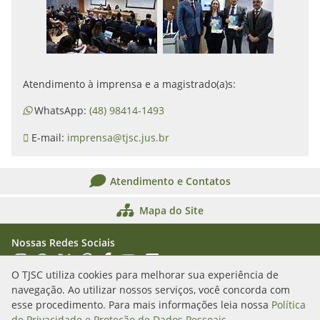
Atendimento à imprensa e a magistrado(a)s:
WhatsApp:
(48) 98414-1493
E-mail:
imprensa@tjsc.jus.br
Atendimento e Contatos
Mapa do Site
Nossas Redes Sociais
Acessar Instagram
Acessar WhatsApp
Acessar X
Acessar Threads
Acessar Facebook
Acessar YouTube
Acessar Flickr
Acessar SoundCloud
O TJSC utiliza cookies para melhorar sua experiência de
navegação. Ao utilizar nossos serviços, você concorda com
Rua Álvaro Millen da Silveira, n. 208
esse procedimento. Para mais informações leia nossa
Política
Florianópolis/SC - CEP: 88020-901
de Privacidade e Proteção de Dados Pessoais
.