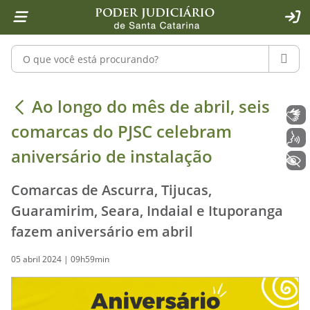
Página inicial
Ir para o conteúdo
Ir para a ferramenta de acessibilidade - Rybená
Ir para o menu principal
Ir para a pesquisa
Ir para o rodapé
Ir para a página inicial
1
2
4
5
6
7
ACE
Pesquisar no portal
PESQU
Ao longo do mês de abril, seis coma
Ao longo do mês de abril, seis
Libras
comarcas do PJSC celebram
Voz
aniversário de instalação
+ Acessibilidade
Comarcas de Ascurra, Tijucas,
Guaramirim, Seara, Indaial e Ituporanga
fazem aniversário em abril
05 abril 2024 | 09h59min