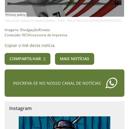
Tribunal de Justiça de Santa Catarina - TJSC
·
BOLETIM-TJSC-08AGO25-PROJETO-AI
Imagens: Divulgação/Envato
Conteúdo:
NCI/Assessoria de Imprensa
Copiar o
link
desta notícia.
COMPARTILHAR
MAIS NOTÍCIAS
INSCREVA-SE NO NOSSO CANAL DE NOTÍCIAS
Instagram