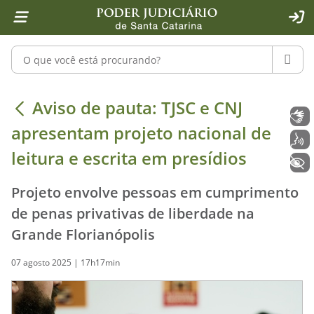
Página inicial
Ir para o conteúdo
Ir para a ferramenta de acessibilidade - Rybená
Ir para o menu principal
Ir para a pesquisa
Ir para o rodapé
Ir para a página inicial
1
2
4
5
6
7
ACE
Pesquisar no portal
PESQU
Aviso de pauta: TJSC e CNJ apresenta
Aviso de pauta: TJSC e CNJ
Libras
apresentam projeto nacional de
Voz
leitura e escrita em presídios
+ Acessibilidade
Projeto envolve pessoas em cumprimento
de penas privativas de liberdade na
Grande Florianópolis
07 agosto 2025 | 17h17min