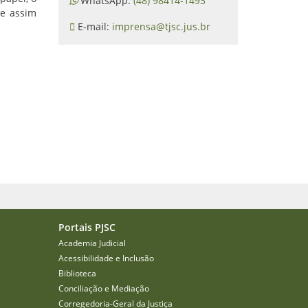
WhatsApp:
(48) 98414-1493
 e assim
E-mail:
imprensa@tjsc.jus.br
Portais PJSC
Academia Judicial
Acessibilidade e Inclusão
Biblioteca
Conciliação e Mediação
Corregedoria-Geral da Justiça