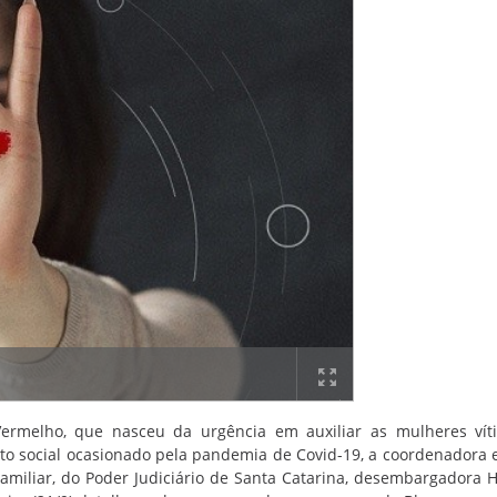
Vermelho, que nasceu da urgência em auxiliar as mulheres ví
to social ocasionado pela pandemia de Covid-19, a coordenadora 
amiliar, do Poder Judiciário de Santa Catarina, desembargadora 