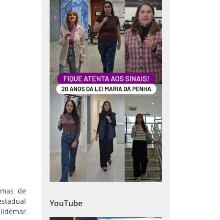
timas de
estadual
YouTube
Hildemar