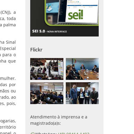
(CNJ), a
ca, toda
na palma
ha Sinal
Especial
Flickr
a para o
anha que
 mulher.
adas por
 mãos ou
rado, ao
s, pois,
Atendimento à imprensa e a
ogarias,
magistrado(a)s:
erritório
papel, o