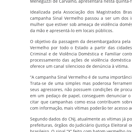
Meneguzzi de Carvalho, apresentará nesta quinta-
Idealizada pela Associação dos Magistrados Bras
campanha Sinal Vermelho passou a ser um dos in
mulher que estiver sob ameaça de violência domést
da mão e apresentá-lo em locais públicos.
O objetivo da passagem da desembargadora pela ci
Vermelho por todo o Estado a partir das cidades 
Criminal e de Violência Doméstica e Familiar c
processamento das ações de violência doméstica
oferece um canal silencioso de denúncia à vitima.
“A campanha Sinal Vermelho é de suma importância 
Trata-se de uma simples mas poderosa ferramenta
seus agressores, não possuem condições de procu
em um pedaço de papel, conseguem denunciar o ce
citar que campanhas como essa contribuem sobre
com informação, mais vítimas poderão ter acesso a
Segundo dados do CNJ, atualmente as vítimas já p
prefeituras, órgãos do Judiciário (Justiça Eleitoral 
brasileiro. O sinal “X” feito com batom vermelho 