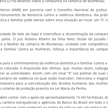
feira (21/9) detalhes sobre a campanha na comarca de Blumenau.
ileiros (AMB) em parceria com o Conselho Nacional de Justiça 
strumentos de denúncia contra a violência doméstica. Na práti
ica e familiar pode alertar sobre essa situação ao riscar um “X” 
dade do Vale do Itajaí é intensificar a disseminação da campan
polos. O juiz Rubens Ribeiro da Silva Neto, titular do Juizado 
ontra a Mulher da comarca de Blumenau, unidade com competênci
 e familiar contra as mulheres, reforça a importância da camp
para o enfrentamento da violência doméstica e familiar contra a
 colocada à disposição das vítimas, que, muitas vezes, subjug
rar as autoridades. Assim, com um sinal “X” nas palmas de suas
nário de violência no qual estão inseridas”, menciona o magist
maneira para a concretização dos direitos humanos das mulhere
o sistema de proteção previsto na Lei Maria da Penha.
odem contar com o apoio de aproximadamente 15 mil farmácias, dr
ou cartório extrajudicial) e agências do Banco do Brasil em todo o t
(ou qualquer outro material) na palma da mão ou em um pedaço de 