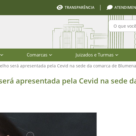
TRANSPARÊNCIA
ATENDIMEN
Pesquisa
Comarcas
Juizados e Turmas
lho será apresentada pela Cevid na sede da comarca de Blumen
sentada pela Cevid na sede da coma
erá apresentada pela Cevid na sede d