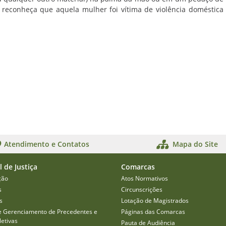
a reconheça que aquela mulher foi vítima de violência doméstica
Atendimento e Contatos
Mapa do Site
l de Justiça
Comarcas
ção
Atos Normativos
s
Circunscrições
s
Lotação de Magistrados
e Gerenciamento de Precedentes e
Páginas das Comarcas
etivas
Pauta de Audiência