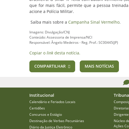
que for mais fácil, permite que a pessoa treinad
acione a Polícia Militar.
Saiba mais sobre a
Campanha Sinal Vermelho
.
Imagens: Divulgação/CNJ
Conteúdo: Assessoria de Imprensa/NCI
Responsável: Ângelo Medeiros - Reg. Prof.: SC00445(JP)
Copiar o
link
desta notícia.
COMPARTILHAR
MAIS NOTÍCIAS
Institucional
Tribuna
Calendário e Feriados Locais
Composi
Certidões
Diretoria
Concursos e Estágio
Dirigente
Destinação de Verbas Pecuniárias
Núcleo d
Ações Col
Diário da Justiça Eletrônico