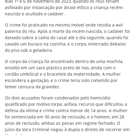
dias 1º e 6 de novembro de 2023, quando os réus teriam
asfixiado por intoxicação por álcool etílico a criança recém-
nascida e ocultado o cadáver.
O crime foi praticado no mesmo imóvel onde residia a avó
paterna do réu. Após a morte da recém-nascida, o cadáver foi
deixado sobre a cama do casal até o dia seguinte, quando foi
cavado um buraco na cozinha, e o corpo, enterrado debaixo
do piso sob a geladeira.
O corpo da criança foi encontrado dentro de uma mochila,
envolto em um saco plástico preto de lixo, ainda com o
cordão umbilical e o bracelete da maternidade. A mulher
escondera a gestação, e o crime teria sido cometido por
temer censura da gravidez.
Os dois acusados foram condenados pelo homicídio
qualificado por motivo torpe, asfixia, recurso que dificultou a
defesa da vítima e crime contra menor de 14 anos. A mulher
foi sentenciada em 30 anos de reclusão, e o homem, em 28
anos de reclusão, ambas as penas em regime fechado. O
juízo da Vara Criminal negou à dupla o direito de recorrer em