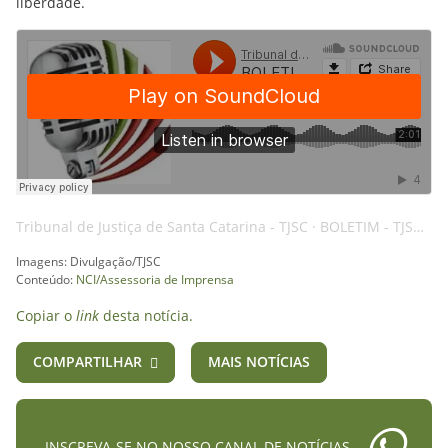
liberdade.
Tribunal de Justiça de Santa Catarina - TJSC
·
BOLETIM - TJSC - 04NOV24 - JULGAMENTO - AI
Imagens: Divulgação/TJSC
Conteúdo:
NCI/Assessoria de Imprensa
Copiar o
link
desta notícia.
COMPARTILHAR
MAIS NOTÍCIAS
INSCREVA-SE NO NOSSO CANAL DE NOTÍCIAS