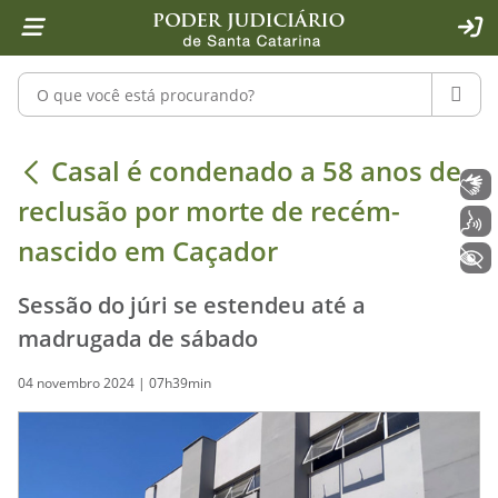
Página inicial
Ir para o conteúdo
Ir para a ferramenta de acessibilidade - Rybená
Ir para o menu principal
Ir para a pesquisa
Ir para o rodapé
Ir para a página inicial
1
2
4
5
6
7
ACE
Pesquisar no portal
PESQU
Casal é condenado a 58 anos de rec
Casal é condenado a 58 anos de
Libras
reclusão por morte de recém-
Voz
nascido em Caçador
+ Acessibilidade
Sessão do júri se estendeu até a
madrugada de sábado
04 novembro 2024 | 07h39min