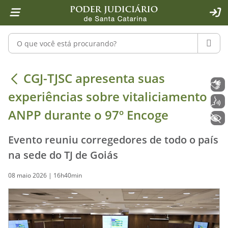
Página inicial
Ir para o conteúdo
Ir para a ferramenta de acessibilidade - Rybená
Ir para o menu principal
Ir para a pesquisa
Ir para o rodapé
Ir para a página inicial
1
2
4
5
6
7
ACE
Pesquisar no portal
PESQU
CGJ-TJSC apresenta suas experiência
CGJ-TJSC apresenta suas
Libras
experiências sobre vitaliciamento e
Voz
ANPP durante o 97º Encoge
+ Acessibilidade
Evento reuniu corregedores de todo o país
na sede do TJ de Goiás
08 maio 2026 | 16h40min