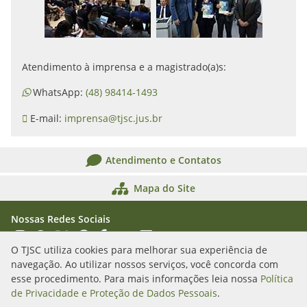
Atendimento à imprensa e a magistrado(a)s:
WhatsApp:
(48) 98414-1493
E-mail:
imprensa@tjsc.jus.br
Atendimento e Contatos
Mapa do Site
Nossas Redes Sociais
Acessar Instagram
Acessar WhatsApp
Acessar X
Acessar Threads
Acessar Facebook
Acessar YouTube
Acessar Flickr
Acessar SoundCloud
O TJSC utiliza cookies para melhorar sua experiência de
navegação. Ao utilizar nossos serviços, você concorda com
Rua Álvaro Millen da Silveira, n. 208
esse procedimento. Para mais informações leia nossa
Política
Florianópolis/SC - CEP: 88020-901
de Privacidade e Proteção de Dados Pessoais
.