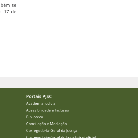
mbém se
em 17 de
Portais PJSC
Academia Judicial
Acessibilidade e Inclusão
Biblioteca
Conciliação e Mediação
Corregedoria-Geral da Justiça
Corregedoria-Geral do Foro Extrajudicial