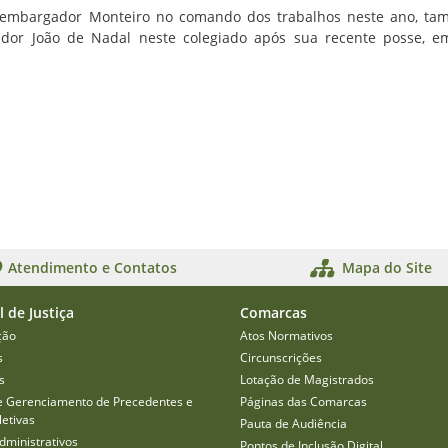
embargador Monteiro no comando dos trabalhos neste ano, ta
ador João de Nadal neste colegiado após sua recente posse, 
Atendimento e Contatos
Mapa do Site
l de Justiça
Comarcas
ção
Atos Normativos
s
Circunscrições
s
Lotação de Magistrados
e Gerenciamento de Precedentes e
Páginas das Comarcas
etivas
Pauta de Audiência
dministrativos
Pontos de Inclusão Digital