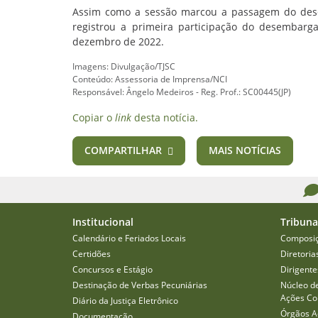
Assim como a sessão marcou a passagem do des
registrou a primeira participação do desembarg
dezembro de 2022.
Imagens: Divulgação/TJSC
Conteúdo: Assessoria de Imprensa/NCI
Responsável: Ângelo Medeiros - Reg. Prof.: SC00445(JP)
Copiar o
link
desta notícia.
COMPARTILHAR
MAIS NOTÍCIAS
Institucional
Tribuna
Calendário e Feriados Locais
Composi
Certidões
Diretoria
Concursos e Estágio
Dirigente
Destinação de Verbas Pecuniárias
Núcleo d
Ações Col
Diário da Justiça Eletrônico
Órgãos A
Documentação