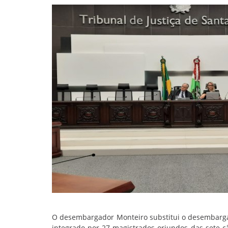
O desembargador Monteiro substitui o desembargad
integrado por 27 magistrados oriundos das sete câ