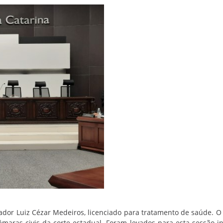
or Luiz Cézar Medeiros, licenciado para tratamento de saúde. O
maras civis da corte estadual. Foram levados para esta sessão i