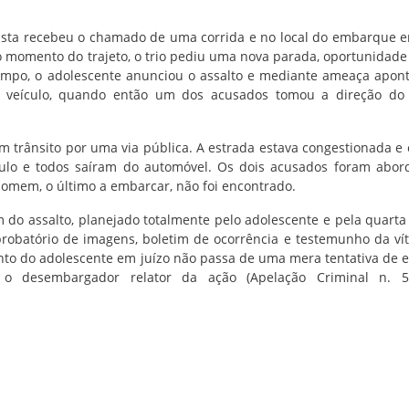
ista recebeu o chamado de uma corrida e no local do embarque 
 momento do trajeto, o trio pediu uma nova parada, oportunidad
mpo, o adolescente anunciou o assalto e mediante ameaça apo
o veículo, quando então um dos acusados tomou a direção do 
o em trânsito por uma via pública. A estrada estava congestionada e
culo e todos saíram do automóvel. Os dois acusados foram abor
 homem, o último a embarcar, não foi encontrado.
 do assalto, planejado totalmente pelo adolescente e pela quarta
robatório de imagens, boletim de ocorrência e testemunho da ví
ento do adolescente em juízo não passa de uma mera tentativa de e
u o desembargador relator da ação (Apelação Criminal n. 5