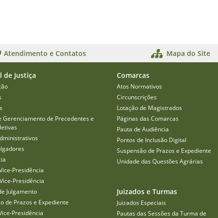
Atendimento e Contatos
Mapa do Site
l de Justiça
Comarcas
ção
Atos Normativos
s
Circunscrições
s
Lotação de Magistrados
e Gerenciamento de Precedentes e
Páginas das Comarcas
etivas
Pauta de Audiência
dministrativos
Pontos de Inclusão Digital
ulgadores
Suspensão de Prazos e Expediente
cia
Unidade das Questões Agrárias
Vice-Presidência
Vice-Presidência
Juizados e Turmas
de Julgamento
o de Prazos e Expediente
Juizados Especiais
Vice-Presidência
Pautas das Sessões da Turma de