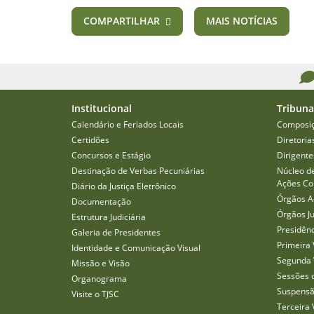
COMPARTILHAR
MAIS NOTÍCIAS
Institucional
Tribuna
Calendário e Feriados Locais
Composi
Certidões
Diretoria
Concursos e Estágio
Dirigente
Destinação de Verbas Pecuniárias
Núcleo d
Ações Col
Diário da Justiça Eletrônico
Órgãos A
Documentação
Órgãos J
Estrutura Judiciária
Presidên
Galeria de Presidentes
Primeira 
Identidade e Comunicação Visual
Segunda 
Missão e Visão
Sessões 
Organograma
Suspensã
Visite o TJSC
Terceira 