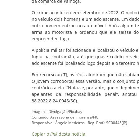
da comarca de Palhoça.
O crime aconteceu em setembro de 2022. O motor
no veículo dois homens e um adolescente. Em dado
outro homem entrou no automóvel. Após algum te
arma ao motorista e ordenou que ele saísse d
empreendeu fuga.
A polícia militar foi acionada e localizou o veícul
fugiu na contramão, até que quase colidiu o veí
adolescente foi localizado logo depois e o terceiro
Em recurso ao TJ, os réus aludiram que não sabiam
O jovem corroborou essa versão, mas o conjunto p
contrários a ela. “Nota-se, portanto, que o depoim
apelantes da responsabilidade penal”, anoto
88.2022.8.24.0045/SC).
Imagens: Divulgação/Pixabay
Conteúdo: Assessoria de Imprensa/NCI
Responsável: Ângelo Medeiros - Reg. Prof.: SC00445(JP)
Copiar o
link
desta notícia.