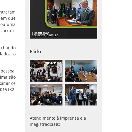
entraram
e em que
ntou uma
carro e
 o bando
Flickr
dados, o
 pessoa.
tima são
ximir os
015182-
Atendimento à imprensa e a
magistrado(a)s: