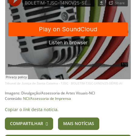
Tribunal de Justiça de Santa Catarina - TJSC
·
BOLETIM-TJSC-14NOV25-SÉRIE-AI
Imagens: Divulgação/Assessoria de Artes Visuais-NCI
Conteúdo:
NCI/Assessoria de Imprensa
Copiar o
link
desta notícia.
COMPARTILHAR
MAIS NOTÍCIAS