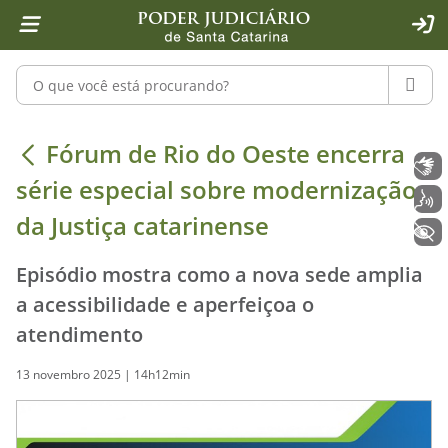
Página inicial
Ir para o conteúdo
Ir para a ferramenta de acessibilidade - Rybená
Ir para o menu principal
Ir para a pesquisa
Ir para o rodapé
Ir para a página inicial
1
2
4
5
6
7
ACE
Pesquisar no portal
PESQU
Fórum de Rio do Oeste encerra série
Fórum de Rio do Oeste encerra
Libras
série especial sobre modernização
Voz
da Justiça catarinense
+ Acessibilidade
Episódio mostra como a nova sede amplia
a acessibilidade e aperfeiçoa o
atendimento
13 novembro 2025 | 14h12min