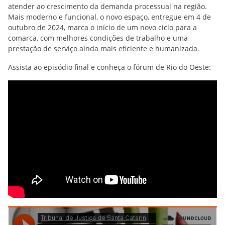
atender ao crescimento da demanda processual na região.
Mais moderno e funcional, o novo espaço, entregue em 4 de
outubro de 2024, marca o início de um novo ciclo para a
comarca, com melhores condições de trabalho e uma
prestação de serviço ainda mais eficiente e humanizada.
Assista ao episódio final e conheça o fórum de Rio do Oeste: