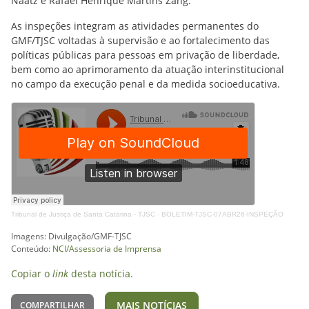
Naatz e Rafael Henrique Martins Zang.
As inspeções integram as atividades permanentes do
GMF/TJSC voltadas à supervisão e ao fortalecimento das
políticas públicas para pessoas em privação de liberdade,
bem como ao aprimoramento da atuação interinstitucional
no campo da execução penal e da medida socioeducativa.
Tribunal de Justiça de Santa Catarina - TJSC
·
BOLETIM-TJSC-07ABR26-INSPEÇÃO
Imagens: Divulgação/GMF-TJSC
Conteúdo:
NCI/Assessoria de Imprensa
Copiar o
link
desta notícia.
MAIS NOTÍCIAS
COMPARTILHAR