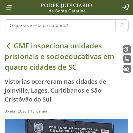
Página inicial
Ir para o conteúdo
Ir para a ferramenta de acessibilidade - Rybená
Ir para o menu principal
Ir para a pesquisa
Ir para o rodapé
Ir para a página inicial
1
2
4
5
6
7
ACE
Pesquisar no portal
PESQU
GMF inspeciona unidades prisionais 
GMF inspeciona unidades
Libras
prisionais e socioeducativas em
Voz
quatro cidades de SC
+ Acessibilidade
Vistorias ocorreram nas cidades de
Joinville, Lages, Curitibanos e São
Cristóvão do Sul
06 abril 2026 | 15h59min