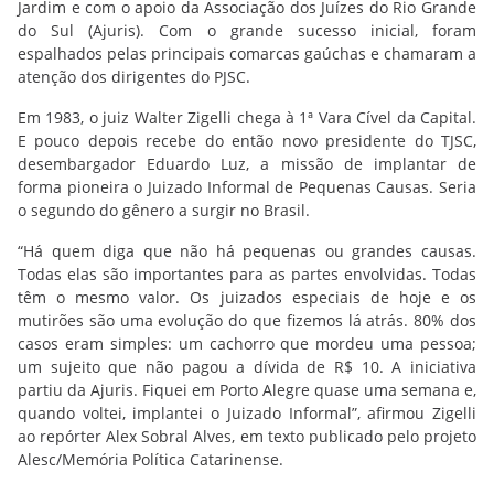
Jardim e com o apoio da Associação dos Juízes do Rio Grande
do Sul (Ajuris). Com o grande sucesso inicial, foram
espalhados pelas principais comarcas gaúchas e chamaram a
atenção dos dirigentes do PJSC.
Em 1983, o juiz Walter Zigelli chega à 1ª Vara Cível da Capital.
E pouco depois recebe do então novo presidente do TJSC,
desembargador Eduardo Luz, a missão de implantar de
forma pioneira o Juizado Informal de Pequenas Causas. Seria
o segundo do gênero a surgir no Brasil.
“Há quem diga que não há pequenas ou grandes causas.
Todas elas são importantes para as partes envolvidas. Todas
têm o mesmo valor. Os juizados especiais de hoje e os
mutirões são uma evolução do que fizemos lá atrás. 80% dos
casos eram simples: um cachorro que mordeu uma pessoa;
um sujeito que não pagou a dívida de R$ 10. A iniciativa
partiu da Ajuris. Fiquei em Porto Alegre quase uma semana e,
quando voltei, implantei o Juizado Informal”, afirmou Zigelli
ao repórter Alex Sobral Alves, em texto publicado pelo projeto
Alesc/Memória Política Catarinense.