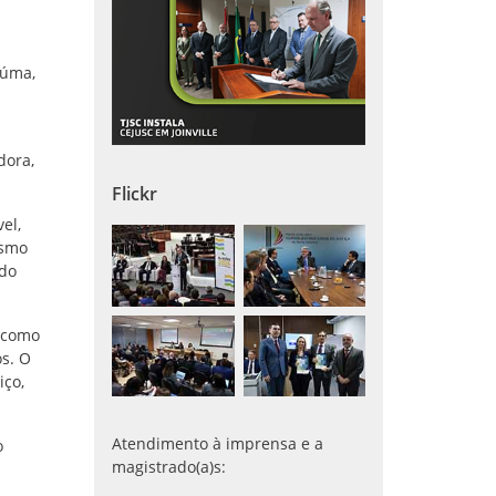
iúma,
dora,
Flickr
el,
esmo
ado
, como
os. O
iço,
Atendimento à imprensa e a
o
magistrado(a)s: