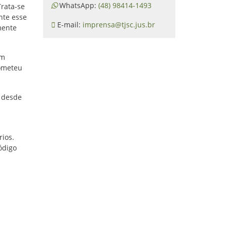
WhatsApp:
(48) 98414-1493
Trata-se
nte esse
E-mail:
imprensa@tjsc.jus.br
mente
em
rometeu
, desde
ios.
Código