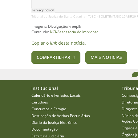
Tribunal de Justiça de Santa Catarina - TJSC
·
BOLETIM-TJSC-15ABR26
Imagens: Divulgação/Freepik
Conteúdo:
NCI/Assessoria de Imprensa
Copiar o
link
desta notícia.
COMPARTILHAR
MAIS NOTÍCIAS
Institucional
Tribuna
Calendário e Feriados Locais
Composi
Certidões
Diretoria
Concursos e Estágio
Dirigente
Destinação de Verbas Pecuniárias
Núcleo d
Ações Col
Diário da Justiça Eletrônico
Órgãos A
Documentação
Órgãos J
Estrutura Judiciária