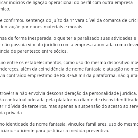
icar indícios de ligação operacional do perfil com outra empresa
mico.
e confirmou sentença do juízo da 1ª Vara Cível da comarca de Cric
ndenização por danos materiais e morais.
sa de forma inesperada, o que teria paralisado suas atividades e
e não possuía vínculo jurídico com a empresa apontada como deve
ncia de parentesco entre sócios.
luio entre os estabelecimentos, como uso do mesmo dispositivo móv
ndereços, além da coincidência de nome fantasia e atuação no m
ia contraído empréstimo de R$ 376,8 mil da plataforma, não quit
trovérsia não envolvia desconsideração da personalidade jurídica
a contratual adotada pela plataforma diante de riscos identificad
erir dívida de terceiros, mas apenas a suspensão do acesso ao serv
ia privada.
omo identidade de nome fantasia, vínculos familiares, uso do mesm
ciário suficiente para justificar a medida preventiva.