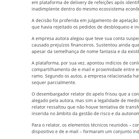
em plataforma de delivery de refeições após identif
inadimplente dentro do mesmo ecossistema econô
A decisão foi proferida em julgamento de apelação 
que havia rejeitado os pedidos de desbloqueio e i
A empresa autora alegou que teve sua conta suspen
causado prejuízos financeiros. Sustentou ainda qu
apesar da semelhança de nome fantasia e da existê
A plataforma, por sua vez, apontou indícios de con
compartilhamento de e-mail e proximidade entre e
ramo. Segundo os autos, a empresa relacionada hav
sequer parcialmente.
O desembargador relator do apelo frisou que a con
alegado pela autora, mas sim a legalidade de medid
relator ressaltou que não houve tentativa de transf
inserida no âmbito da gestão de risco e da autonom
Para o relator, os elementos técnicos reunidos – c
dispositivo e de e-mail – formaram um conjunto indi