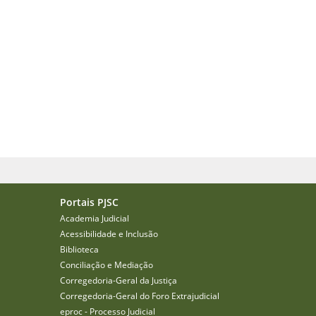
Portais PJSC
Academia Judicial
Acessibilidade e Inclusão
Biblioteca
Conciliação e Mediação
Corregedoria-Geral da Justiça
Corregedoria-Geral do Foro Extrajudicial
eproc - Processo Judicial