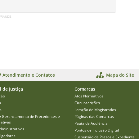
-FRAUDE
Atendimento e Contatos
Mapa do Site
l de Justiça
Comarcas
ção
Atos Normativos
s
Circunscrições
s
Lotação de Magistrados
e Gerenciamento de Precedentes e
Páginas das Comarcas
etivas
Pauta de Audiência
dministrativos
Pontos de Inclusão Digital
ulgadores
Suspensão de Prazos e Expediente