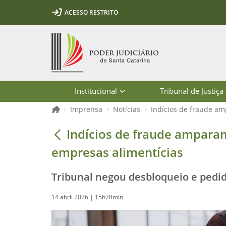
Ir para o conteúdo
Ir para a ferramenta de acessibilidade - Rybená
Ir para o menu principal
Ir para a pesquisa
Ir para o rodapé
Ir para a página inicial
ACESSO RESTRITO
1
2
3
5
6
7
Página inicial
Institucional
Tribunal de Justiça
Página inicial
Imprensa
Notícias
Indícios de fraude am
Indícios de fraude amparam bloqueio
Indícios de fraude amparam
empresas alimentícias
Tribunal negou desbloqueio e pedid
14 abril 2026 | 15h28min