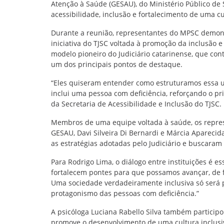
Atenção à Saúde (GESAU), do Ministério Público de
acessibilidade, inclusão e fortalecimento de uma cul
Durante a reunião, representantes do MPSC demons
iniciativa do TJSC voltada à promoção da inclusão e
modelo pioneiro do Judiciário catarinense, que cont
um dos principais pontos de destaque.
“Eles quiseram entender como estruturamos essa u
inclui uma pessoa com deficiência, reforçando o pr
da Secretaria de Acessibilidade e Inclusão do TJSC.
Membros de uma equipe voltada à saúde, os repres
GESAU, Davi Silveira Di Bernardi e Márcia Apareci
as estratégias adotadas pelo Judiciário e buscaram
Para Rodrigo Lima, o diálogo entre instituições é e
fortalecem pontes para que possamos avançar, de f
Uma sociedade verdadeiramente inclusiva só será p
protagonismo das pessoas com deficiência.”
A psicóloga Luciana Rabello Silva também particip
promove o desenvolvimento de uma cultura inclusiv