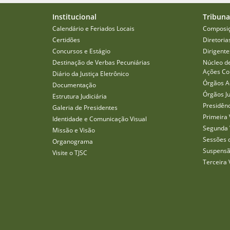
Institucional
Tribuna
Calendário e Feriados Locais
Composi
Certidões
Diretoria
Concursos e Estágio
Dirigente
Destinação de Verbas Pecuniárias
Núcleo d
Ações Col
Diário da Justiça Eletrônico
Órgãos A
Documentação
Órgãos J
Estrutura Judiciária
Presidên
Galeria de Presidentes
Primeira 
Identidade e Comunicação Visual
Segunda 
Missão e Visão
Sessões 
Organograma
Suspensã
Visite o TJSC
Terceira 