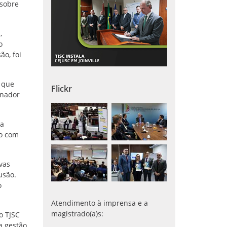
 sobre
,
o
ão, foi
 que
Flickr
enador
da
mo com
vas
usão.
o
Atendimento à imprensa e a
magistrado(a)s:
o TJSC
a gestão