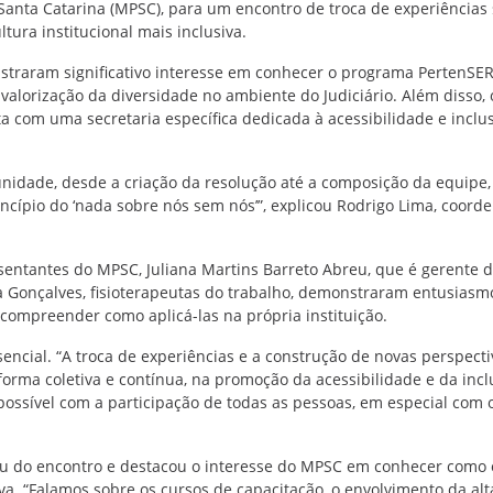
 Santa Catarina (MPSC), para um encontro de troca de experiências
tura institucional mais inclusiva.
traram significativo interesse em conhecer o programa PertenSER
 valorização da diversidade no ambiente do Judiciário. Além disso, 
a com uma secretaria específica dedicada à acessibilidade e inclus
nidade, desde a criação da resolução até a composição da equipe,
incípio do ‘nada sobre nós sem nós’”, explicou Rodrigo Lima, coord
entantes do MPSC, Juliana Martins Barreto Abreu, que é gerente 
da Gonçalves, fisioterapeutas do trabalho, demonstraram entusias
 compreender como aplicá-las na própria instituição.
ssencial. “A troca de experiências e a construção de novas perspecti
orma coletiva e contínua, na promoção da acessibilidade e da incl
ossível com a participação de todas as pessoas, em especial com 
ou do encontro e destacou o interesse do MPSC em conhecer como 
a. “Falamos sobre os cursos de capacitação, o envolvimento da alt