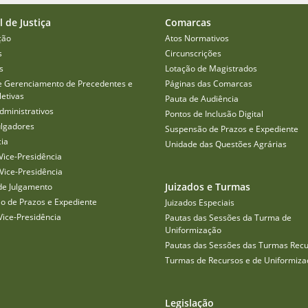
l de Justiça
Comarcas
ção
Atos Normativos
s
Circunscrições
s
Lotação de Magistrados
e Gerenciamento de Precedentes e
Páginas das Comarcas
etivas
Pauta de Audiência
dministrativos
Pontos de Inclusão Digital
ulgadores
Suspensão de Prazos e Expediente
cia
Unidade das Questões Agrárias
Vice-Presidência
Vice-Presidência
Juizados e Turmas
de Julgamento
o de Prazos e Expediente
Juizados Especiais
Vice-Presidência
Pautas das Sessões da Turma de
Uniformização
Pautas das Sessões das Turmas Recu
Turmas de Recursos e de Uniformiza
Legislação