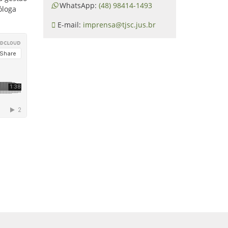
WhatsApp:
(48) 98414-1493
óloga
E-mail:
imprensa@tjsc.jus.br