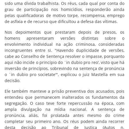
sido uma dívida trabalhista. Os réus, cada qual por conta do
grau de participação nos homicídios, responderão ainda
pelas qualificadoras de motivo torpe, recompensa, emprego
de asfixia e de recurso que dificultou a defesa das vítimas.
Nos depoimentos que prestaram depois de presos, os
homens apresentaram versões distintas sobre o
envolvimento individual na ação criminosa, consideradas
incongruentes entre si. "Havendo duplicidade de versões,
cabe ao Conselho de Sentença resolver o impasse, porquanto
aqui não incide o princípio do `in dubio pro reo', visto que há
inversão de princípios, sobrevindo na sentença de pronúncia
o `in dubio pro societate'", explicou o juiz Mastella em sua
decisão.
Ele também manteve a prisão preventiva dos acusados, pois
entendeu que permanecem inalterados os fundamentos da
segregação. O caso teve forte repercussão na época, com
ampla divulgação na mídia nacional. A sentença de
pronúncia, aliás, foi prolatada antes mesmo do crime
completar seu primeiro ano. Os réus podem ainda recorrer
desta decisão ao Tribunal de Justiça (Autos n.