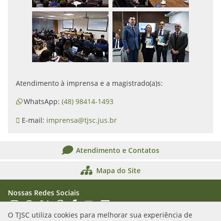
Atendimento à imprensa e a magistrado(a)s:
WhatsApp:
(48) 98414-1493
E-mail:
imprensa@tjsc.jus.br
Atendimento e Contatos
Mapa do Site
Nossas Redes Sociais
Acessar Instagram
Acessar WhatsApp
Acessar X
Acessar Threads
Acessar Facebook
Acessar YouTube
Acessar Flickr
Acessar SoundCloud
O TJSC utiliza cookies para melhorar sua experiência de