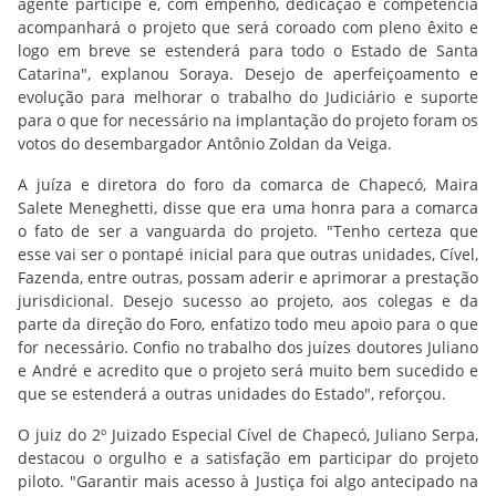
agente partícipe e, com empenho, dedicação e competência
acompanhará o projeto que será coroado com pleno êxito e
logo em breve se estenderá para todo o Estado de Santa
Catarina", explanou Soraya. Desejo de aperfeiçoamento e
evolução para melhorar o trabalho do Judiciário e suporte
para o que for necessário na implantação do projeto foram os
votos do desembargador Antônio Zoldan da Veiga.
A juíza e diretora do foro da comarca de Chapecó, Maira
Salete Meneghetti, disse que era uma honra para a comarca
o fato de ser a vanguarda do projeto. "Tenho certeza que
esse vai ser o pontapé inicial para que outras unidades, Cível,
Fazenda, entre outras, possam aderir e aprimorar a prestação
jurisdicional. Desejo sucesso ao projeto, aos colegas e da
parte da direção do Foro, enfatizo todo meu apoio para o que
for necessário. Confio no trabalho dos juízes doutores Juliano
e André e acredito que o projeto será muito bem sucedido e
que se estenderá a outras unidades do Estado", reforçou.
O juiz do 2º Juizado Especial Cível de Chapecó, Juliano Serpa,
destacou o orgulho e a satisfação em participar do projeto
piloto. "Garantir mais acesso à Justiça foi algo antecipado na