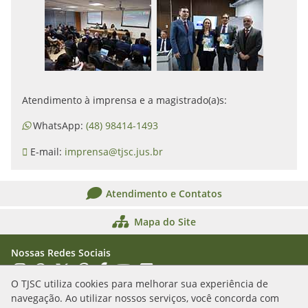
Atendimento à imprensa e a magistrado(a)s:
WhatsApp:
(48) 98414-1493
E-mail:
imprensa@tjsc.jus.br
Atendimento e Contatos
Mapa do Site
Nossas Redes Sociais
Acessar Instagram
Acessar WhatsApp
Acessar X
Acessar Threads
Acessar Facebook
Acessar YouTube
Acessar Flickr
Acessar SoundCloud
O TJSC utiliza cookies para melhorar sua experiência de
navegação. Ao utilizar nossos serviços, você concorda com
Rua Álvaro Millen da Silveira, n. 208