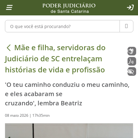
Página inicial
Ir para o conteúdo
Ir para a ferramenta de acessibilidade - Rybená
Ir para o menu principal
Ir para a pesquisa
Ir para o rodapé
Ir para a página inicial
1
2
4
5
6
7
ACE
Pesquisar no portal
PESQU
Mãe e filha, servidoras do Judiciári
Mãe e filha, servidoras do
Libras
Judiciário de SC entrelaçam
Voz
histórias de vida e profissão
+ Acessibilidade
'O teu caminho conduziu o meu caminho,
e eles acabaram se
cruzando', lembra Beatriz
08 maio 2026 | 17h35min