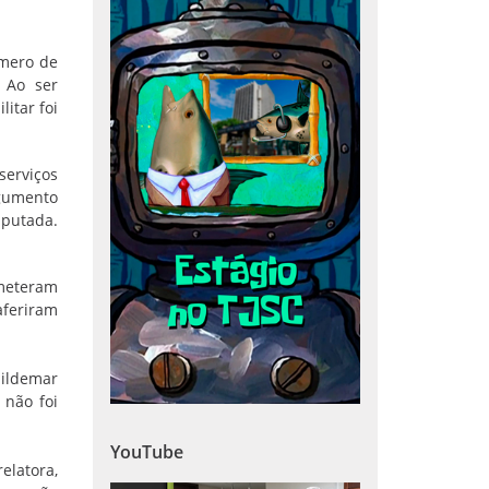
úmero de
 Ao ser
itar foi
erviços
rgumento
mputada.
bmeteram
aferiram
Hildemar
 não foi
YouTube
elatora,