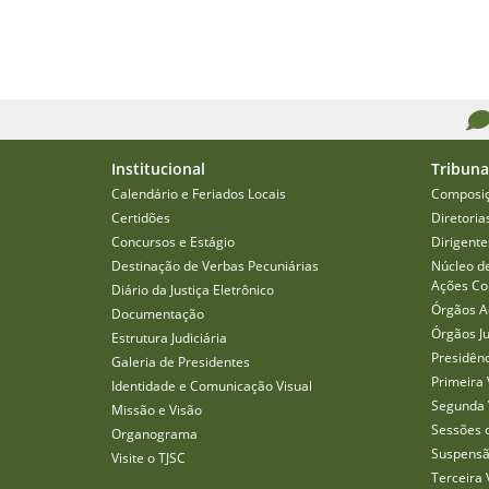
Institucional
Tribuna
Calendário e Feriados Locais
Composi
Certidões
Diretoria
Concursos e Estágio
Dirigente
Destinação de Verbas Pecuniárias
Núcleo d
Ações Col
Diário da Justiça Eletrônico
Órgãos A
Documentação
Órgãos J
Estrutura Judiciária
Presidên
Galeria de Presidentes
Primeira 
Identidade e Comunicação Visual
Segunda 
Missão e Visão
Sessões 
Organograma
Suspensã
Visite o TJSC
Terceira 