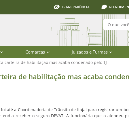
TRANSPARÊNCIA
ATENDIMEN
Pesquisa
Comarcas
Juizados e Turmas
fica carteira de habilitação mas acaba condenado pelo TJ
de habilitação mas acaba condenado p
carteira de habilitação mas acaba conde
 até a Coordenadoria de Trânsito de Itajaí para registrar um bo
pretendia receber o seguro DPVAT. A funcionária que o atendeu 