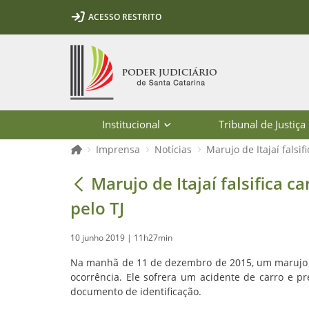
Ir para o conteúdo
Ir para a ferramenta de acessibilidade - Rybená
Ir para o menu principal
Ir para a pesquisa
Ir para o rodapé
Ir para a página inicial
ACESSO RESTRITO
1
2
3
5
6
7
Página inicial
Institucional
Tribunal de Justiça
Página inicial
Imprensa
Notícias
Marujo de Itajaí falsi
Marujo de Itajaí falsifica carteira 
Marujo de Itajaí falsifica 
pelo TJ
10 junho 2019 | 11h27min
Na manhã de 11 de dezembro de 2015, um marujo foi
ocorrência. Ele sofrera um acidente de carro e 
documento de identificação.