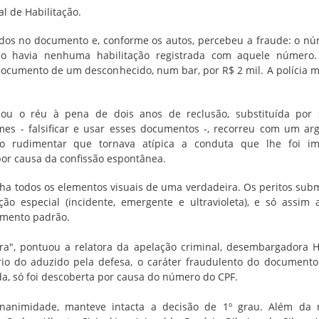
al de Habilitação.
idos no documento e, conforme os autos, percebeu a fraude: o n
o havia nenhuma habilitação registrada com aquele número.
umento de um desconhecido, num bar, por R$ 2 mil. A polícia mil
ou o réu à pena de dois anos de reclusão, substituída por s
mes - falsificar e usar esses documentos -, recorreu com um a
 tão rudimentar que tornava atípica a conduta que lhe foi i
or causa da confissão espontânea.
inha todos os elementos visuais de uma verdadeira. Os peritos su
ão especial (incidente, emergente e ultravioleta), e só assim 
umento padrão.
ira", pontuou a relatora da apelação criminal, desembargadora 
io do aduzido pela defesa, o caráter fraudulento do documento
ada, só foi descoberta por causa do número do CPF.
nanimidade, manteve intacta a decisão de 1º grau. Além da r