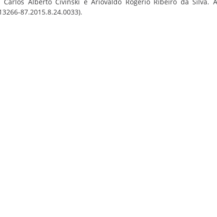
arlos Alberto Civinski e Ariovaldo Rogério Ribeiro da Silva. 
13266-87.2015.8.24.0033).