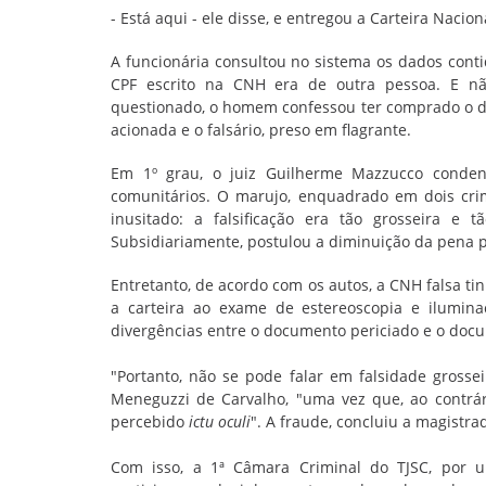
- Está aqui - ele disse, e entregou a Carteira Nacion
A funcionária consultou no sistema os dados cont
CPF escrito na CNH era de outra pessoa. E nã
questionado, o homem confessou ter comprado o doc
acionada e o falsário, preso em flagrante.
Em 1º grau, o juiz Guilherme Mazzucco conden
comunitários. O marujo, enquadrado em dois cri
inusitado: a falsificação era tão grosseira e
Subsidiariamente, postulou a diminuição da pena p
Entretanto, de acordo com os autos, a CNH falsa t
a carteira ao exame de estereoscopia e iluminaç
divergências entre o documento periciado e o doc
"Portanto, não se pode falar em falsidade grosse
Meneguzzi de Carvalho, "uma vez que, ao contrár
percebido
ictu oculi
". A fraude, concluiu a magistr
Com isso, a 1ª Câmara Criminal do TJSC, por u