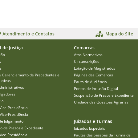
Atendimento e Contatos
Mapa do Site
l de Justiça
Comarcas
ção
Atos Normativos
s
Circunscrições
s
Lotação de Magistrados
e Gerenciamento de Precedentes e
Páginas das Comarcas
etivas
Pauta de Audiência
dministrativos
Pontos de Inclusão Digital
ulgadores
Suspensão de Prazos e Expediente
cia
Unidade das Questões Agrárias
Vice-Presidência
Vice-Presidência
Juizados e Turmas
de Julgamento
o de Prazos e Expediente
Juizados Especiais
Vice-Presidência
Pautas das Sessões da Turma de