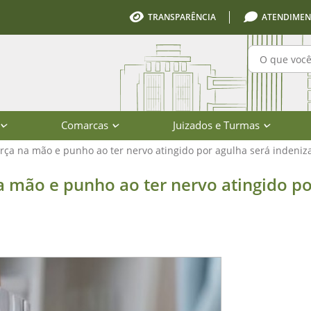
TRANSPARÊNCIA
ATENDIMEN
Pesquisa
Comarcas
Juizados e Turmas
ça na mão e punho ao ter nervo atingido por agulha será indeniz
unho ao ter nervo atingido por agul
 mão e punho ao ter nervo atingido po