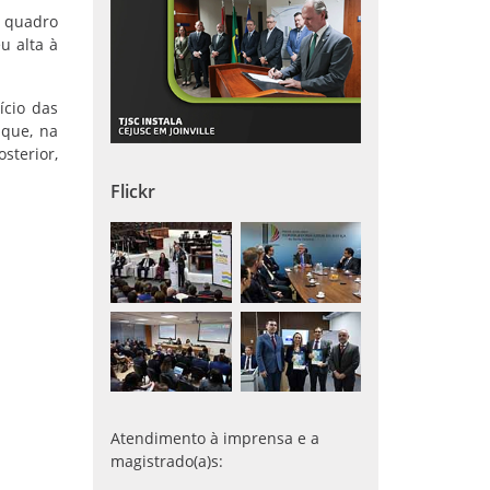
m quadro
u alta à
ício das
 que, na
sterior,
Flickr
Atendimento à imprensa e a
magistrado(a)s: