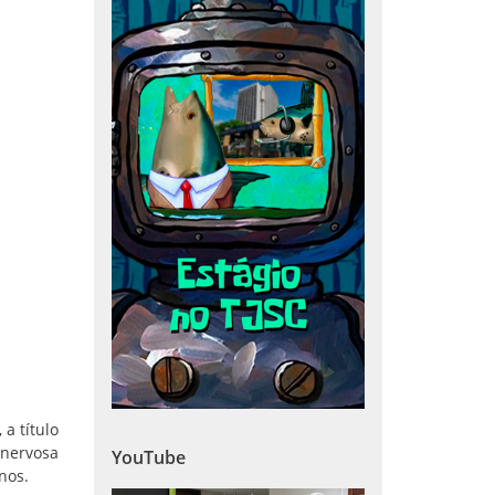
a título
 nervosa
YouTube
nos.