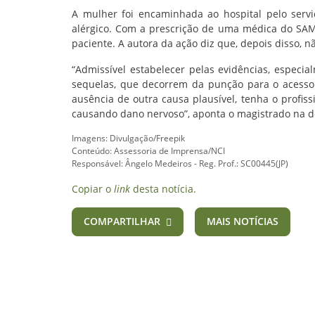
A mulher foi encaminhada ao hospital pelo ser
alérgico. Com a prescrição de uma médica do SAMU
paciente. A autora da ação diz que, depois disso, 
“Admissível estabelecer pelas evidências, especia
sequelas, que decorrem da punção para o acesso 
ausência de outra causa plausível, tenha o profis
causando dano nervoso”, aponta o magistrado na de
Imagens: Divulgação/Freepik
Conteúdo: Assessoria de Imprensa/NCI
Responsável: Ângelo Medeiros - Reg. Prof.: SC00445(JP)
Copiar o
link
desta notícia.
COMPARTILHAR
MAIS NOTÍCIAS