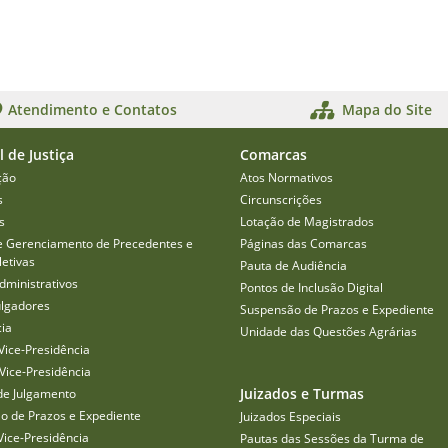
Atendimento e Contatos
Mapa do Site
l de Justiça
Comarcas
ção
Atos Normativos
s
Circunscrições
s
Lotação de Magistrados
e Gerenciamento de Precedentes e
Páginas das Comarcas
etivas
Pauta de Audiência
dministrativos
Pontos de Inclusão Digital
ulgadores
Suspensão de Prazos e Expediente
cia
Unidade das Questões Agrárias
Vice-Presidência
Vice-Presidência
Juizados e Turmas
de Julgamento
o de Prazos e Expediente
Juizados Especiais
Vice-Presidência
Pautas das Sessões da Turma de