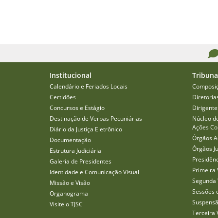
Institucional
Tribuna
Calendário e Feriados Locais
Composi
Certidões
Diretoria
Concursos e Estágio
Dirigente
Destinação de Verbas Pecuniárias
Núcleo d
Ações Col
Diário da Justiça Eletrônico
Órgãos A
Documentação
Órgãos J
Estrutura Judiciária
Presidên
Galeria de Presidentes
Primeira 
Identidade e Comunicação Visual
Segunda 
Missão e Visão
Sessões 
Organograma
Suspensã
Visite o TJSC
Terceira 