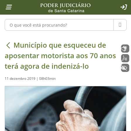
Página inicial
Ir para o conteúdo
Ir para a ferramenta de acessibilidade - Rybená
Ir para o menu principal
Ir para a pesquisa
Ir para o rodapé
Ir para a página inicial
1
2
4
5
6
7
ACE
Pesquisar no portal
PESQU
Município que esqueceu de aposentar
Município que esqueceu de
Libras
aposentar motorista aos 70 anos
Voz
terá agora de indenizá-lo
+ Acessibilidade
11 dezembro 2019 | 08h03min