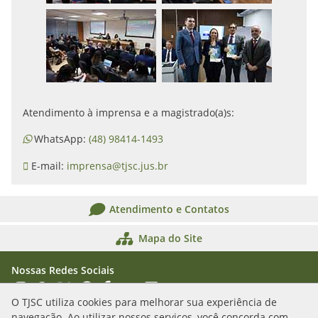
Atendimento à imprensa e a magistrado(a)s:
WhatsApp:
(48) 98414-1493
E-mail:
imprensa@tjsc.jus.br
Atendimento e Contatos
Mapa do Site
Nossas Redes Sociais
Acessar Instagram
Acessar WhatsApp
Acessar X
Acessar Threads
Acessar Facebook
Acessar YouTube
Acessar Flickr
Acessar SoundCloud
O TJSC utiliza cookies para melhorar sua experiência de
navegação. Ao utilizar nossos serviços, você concorda com