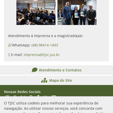
Atendimento à imprensa e a magistrado(a)s:
WhatsApp:
(48) 98414-1493
E-mail:
imprensa@tjsc.jus.br
Atendimento e Contatos
Mapa do Site
Nossas Redes Sociais
Acessar Instagram
Acessar WhatsApp
Acessar X
Acessar Threads
Acessar Facebook
Acessar YouTube
Acessar Flickr
Acessar SoundCloud
O TJSC utiliza cookies para melhorar sua experiência de
navegação. Ao utilizar nossos serviços, você concorda com
Rua Álvaro Millen da Silveira, n. 208