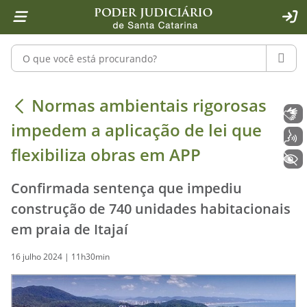
Página inicial
Ir para o conteúdo
Ir para a ferramenta de acessibilidade - Rybená
Ir para o menu principal
Ir para a pesquisa
Ir para o rodapé
Ir para a página inicial
1
2
4
5
6
7
ACE
Pesquisar no portal
PESQU
Normas ambientais rigorosas impedem
Normas ambientais rigorosas
Libras
impedem a aplicação de lei que
Voz
flexibiliza obras em APP
+ Acessibilidade
Confirmada sentença que impediu
construção de 740 unidades habitacionais
em praia de Itajaí
16 julho 2024 | 11h30min