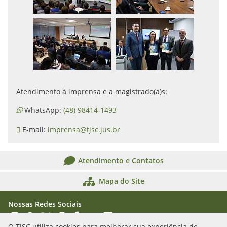
Atendimento à imprensa e a magistrado(a)s:
WhatsApp:
(48) 98414-1493
E-mail:
imprensa@tjsc.jus.br
Atendimento e Contatos
Mapa do Site
Nossas Redes Sociais
Acessar Instagram
Acessar WhatsApp
Acessar X
Acessar Threads
Acessar Facebook
Acessar YouTube
Acessar Flickr
Acessar SoundCloud
O TJSC utiliza cookies para melhorar sua experiência de