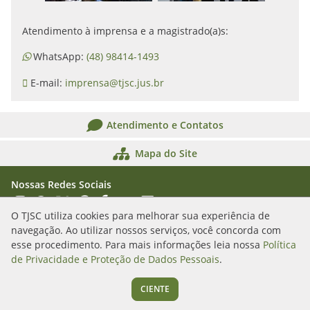
Atendimento à imprensa e a magistrado(a)s:
WhatsApp:
(48) 98414-1493
E-mail:
imprensa@tjsc.jus.br
Atendimento e Contatos
Mapa do Site
Nossas Redes Sociais
Acessar Instagram
Acessar WhatsApp
Acessar X
Acessar Threads
Acessar Facebook
Acessar YouTube
Acessar Flickr
Acessar SoundCloud
O TJSC utiliza cookies para melhorar sua experiência de
navegação. Ao utilizar nossos serviços, você concorda com
Rua Álvaro Millen da Silveira, n. 208
esse procedimento. Para mais informações leia nossa
Política
Florianópolis/SC - CEP: 88020-901
de Privacidade e Proteção de Dados Pessoais
.
(48) 3287-1000
CIENTE
Segunda a sexta das 12h às 19h