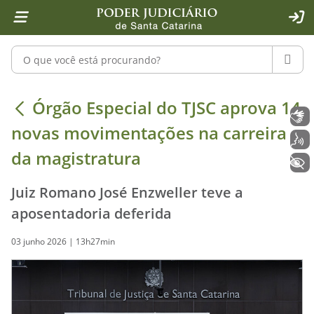
Página inicial
Ir para o conteúdo
Ir para a ferramenta de acessibilidade - Rybená
Ir para o menu principal
Ir para a pesquisa
Ir para o rodapé
Ir para a página inicial
1
2
4
5
6
7
ACE
Pesquisar no portal
PESQU
Órgão Especial do TJSC aprova 14 n
Órgão Especial do TJSC aprova 14
Libras
novas movimentações na carreira
Voz
da magistratura
+ Acessibilidade
Juiz Romano José Enzweller teve a
aposentadoria deferida
03 junho 2026 | 13h27min