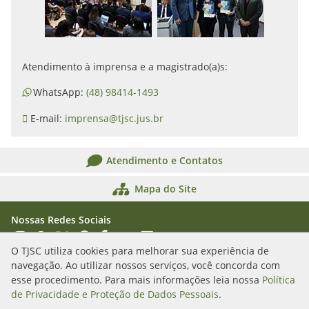
Atendimento à imprensa e a magistrado(a)s:
WhatsApp:
(48) 98414-1493
E-mail:
imprensa@tjsc.jus.br
Atendimento e Contatos
Mapa do Site
Nossas Redes Sociais
Acessar Instagram
Acessar WhatsApp
Acessar X
Acessar Threads
Acessar Facebook
Acessar YouTube
Acessar Flickr
Acessar SoundCloud
O TJSC utiliza cookies para melhorar sua experiência de
navegação. Ao utilizar nossos serviços, você concorda com
Rua Álvaro Millen da Silveira, n. 208
esse procedimento. Para mais informações leia nossa
Política
Florianópolis/SC - CEP: 88020-901
de Privacidade e Proteção de Dados Pessoais
.
(48) 3287-1000