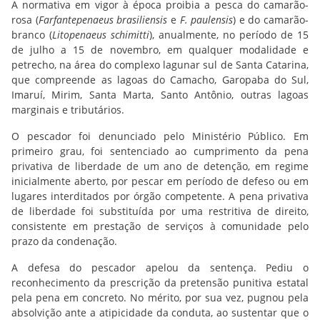
A normativa em vigor à época proibia a pesca do camarão-
rosa (
Farfantepenaeus brasiliensis
e
F. paulensis
) e do camarão-
branco (
Litopenaeus schimitti
), anualmente, no período de 15
de julho a 15 de novembro, em qualquer modalidade e
petrecho, na área do complexo lagunar sul de Santa Catarina,
que compreende as lagoas do Camacho, Garopaba do Sul,
Imaruí, Mirim, Santa Marta, Santo Antônio, outras lagoas
marginais e tributários.
O pescador foi denunciado pelo Ministério Público. Em
primeiro grau, foi sentenciado ao cumprimento da pena
privativa de liberdade de um ano de detenção, em regime
inicialmente aberto, por pescar em período de defeso ou em
lugares interditados por órgão competente. A pena privativa
de liberdade foi substituída por uma restritiva de direito,
consistente em prestação de serviços à comunidade pelo
prazo da condenação.
A defesa do pescador apelou da sentença. Pediu o
reconhecimento da prescrição da pretensão punitiva estatal
pela pena em concreto. No mérito, por sua vez, pugnou pela
absolvição ante a atipicidade da conduta, ao sustentar que o