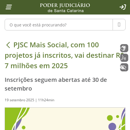
Página inicial
Ir para o conteúdo
Ir para a ferramenta de acessibilidade - Rybená
Ir para o menu principal
Ir para a pesquisa
Ir para o rodapé
Ir para a página inicial
1
2
4
5
6
7
ACE
Pesquisar no portal
PESQU
PJSC Mais Social, com 100 projetos j
PJSC Mais Social, com 100
Libras
projetos já inscritos, vai destinar R$
Voz
7 milhões em 2025
+ Acessibilidade
Inscrições seguem abertas até 30 de
setembro
19 setembro 2025 | 11h24min