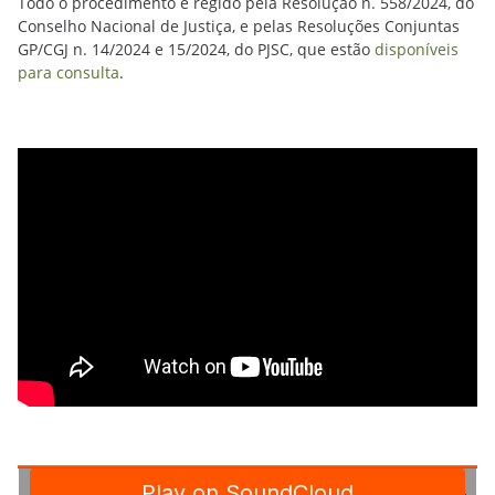
Todo o procedimento é regido pela Resolução n. 558/2024, do
Conselho Nacional de Justiça, e pelas Resoluções Conjuntas
GP/CGJ n. 14/2024 e 15/2024, do PJSC, que estão
disponíveis
para consulta
.