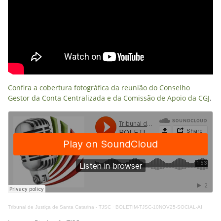
Confira a cobertura fotográfica da reunião do Conselho
Gestor da Conta Centralizada e da Comissão de Apoio da CGJ
.
Tribunal de Justiça de Santa Catarina - TJSC
·
BOLETIM-TJSC-10NOV25-SOCIAL-AI