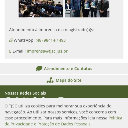
Atendimento à imprensa e a magistrado(a)s:
WhatsApp:
(48) 98414-1493
E-mail:
imprensa@tjsc.jus.br
Atendimento e Contatos
Mapa do Site
Nossas Redes Sociais
Acessar Instagram
Acessar WhatsApp
Acessar X
Acessar Threads
Acessar Facebook
Acessar YouTube
Acessar Flickr
Acessar SoundCloud
O TJSC utiliza cookies para melhorar sua experiência de
navegação. Ao utilizar nossos serviços, você concorda com
Rua Álvaro Millen da Silveira, n. 208
esse procedimento. Para mais informações leia nossa
Política
Florianópolis/SC - CEP: 88020-901
de Privacidade e Proteção de Dados Pessoais
.