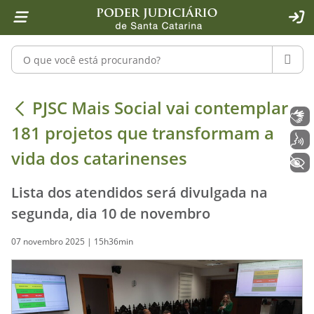
Página inicial
Ir para o conteúdo
Ir para a ferramenta de acessibilidade - Rybená
Ir para o menu principal
Ir para a pesquisa
Ir para o rodapé
Ir para a página inicial
1
2
4
5
6
7
ACE
Pesquisar no portal
PESQU
PJSC Mais Social vai contemplar 181
PJSC Mais Social vai contemplar
Libras
181 projetos que transformam a
Voz
vida dos catarinenses
+ Acessibilidade
Lista dos atendidos será divulgada na
segunda, dia 10 de novembro
07 novembro 2025 | 15h36min