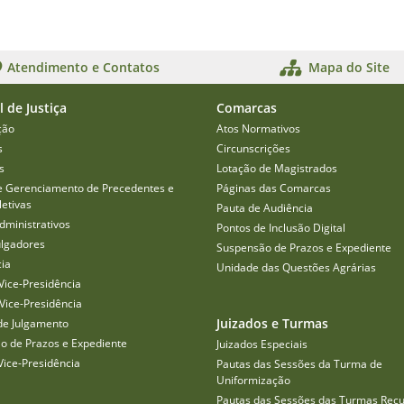
Atendimento e Contatos
Mapa do Site
l de Justiça
Comarcas
ção
Atos Normativos
s
Circunscrições
s
Lotação de Magistrados
e Gerenciamento de Precedentes e
Páginas das Comarcas
etivas
Pauta de Audiência
dministrativos
Pontos de Inclusão Digital
ulgadores
Suspensão de Prazos e Expediente
cia
Unidade das Questões Agrárias
Vice-Presidência
Vice-Presidência
Juizados e Turmas
de Julgamento
o de Prazos e Expediente
Juizados Especiais
Vice-Presidência
Pautas das Sessões da Turma de
Uniformização
Pautas das Sessões das Turmas Recu