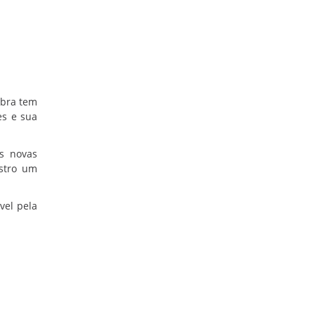
obra tem
es e sua
as novas
istro um
vel pela