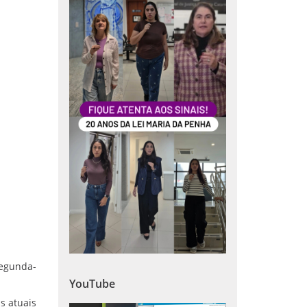
segunda-
YouTube
s atuais