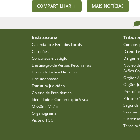
COMPARTILHAR
MAIS NOTÍCIAS
Institucional
Tribuna
Calendário e Feriados Locais
Composi
Certidões
Diretoria
Concursos e Estágio
Dirigente
Destinação de Verbas Pecuniárias
Núcleo d
Ações Col
Diário da Justiça Eletrônico
Órgãos A
Documentação
Órgãos J
Estrutura Judiciária
Presidên
Galeria de Presidentes
Primeira 
Identidade e Comunicação Visual
Segunda 
Missão e Visão
Sessões 
Organograma
Suspensã
Visite o TJSC
Terceira 