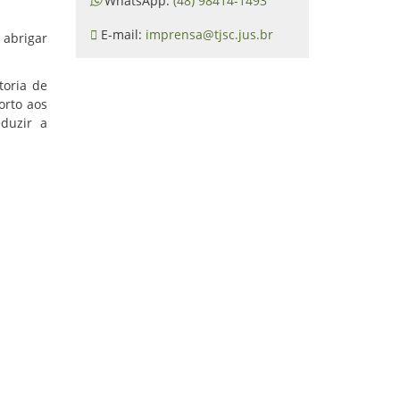
WhatsApp:
(48) 98414-1493
E-mail:
imprensa@tjsc.jus.br
 abrigar
toria de
orto aos
eduzir a