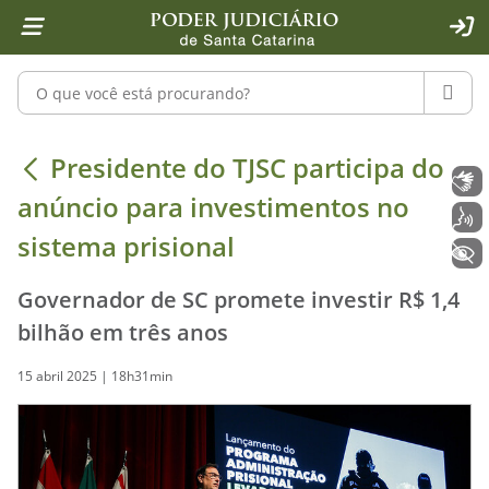
Página inicial
Ir para o conteúdo
Ir para a ferramenta de acessibilidade - Rybená
Ir para o menu principal
Ir para a pesquisa
Ir para o rodapé
Ir para a página inicial
1
2
4
5
6
7
ACE
Pesquisar no portal
PESQU
Presidente do TJSC participa do anú
Presidente do TJSC participa do
Libras
anúncio para investimentos no
Voz
sistema prisional
+ Acessibilidade
Governador de SC promete investir R$ 1,4
bilhão em três anos
15 abril 2025 | 18h31min