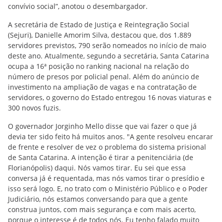
convívio social”, anotou o desembargador.
A secretária de Estado de Justiça e Reintegração Social
(Sejuri), Danielle Amorim Silva, destacou que, dos 1.889
servidores previstos, 790 serão nomeados no início de maio
deste ano. Atualmente, segundo a secretária, Santa Catarina
ocupa a 16ª posição no ranking nacional na relação do
número de presos por policial penal. Além do anúncio de
investimento na ampliação de vagas e na contratação de
servidores, o governo do Estado entregou 16 novas viaturas e
300 novos fuzis.
O governador Jorginho Mello disse que vai fazer o que já
devia ter sido feito há muitos anos. "A gente resolveu encarar
de frente e resolver de vez o problema do sistema prisional
de Santa Catarina. A intenção é tirar a penitenciária (de
Florianópolis) daqui. Nós vamos tirar. Eu sei que essa
conversa já é requentada, mas nós vamos tirar o presídio e
isso será logo. E, no trato com o Ministério Público e o Poder
Judiciário, nós estamos conversando para que a gente
construa juntos, com mais segurança e com mais acerto,
porque o interesse é de todos nós. Eu tenho falado muito