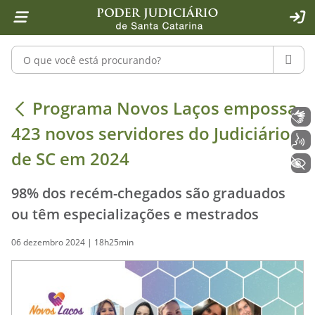
Página inicial
Ir para o conteúdo
Ir para a ferramenta de acessibilidade - Rybená
Ir para o menu principal
Ir para a pesquisa
Ir para o rodapé
Ir para a página inicial
1
2
4
5
6
7
ACE
Pesquisar no portal
PESQU
Programa Novos Laços empossa 423 n
Programa Novos Laços empossa
Libras
423 novos servidores do Judiciário
Voz
de SC em 2024
+ Acessibilidade
98% dos recém-chegados são graduados
ou têm especializações e mestrados
06 dezembro 2024 | 18h25min