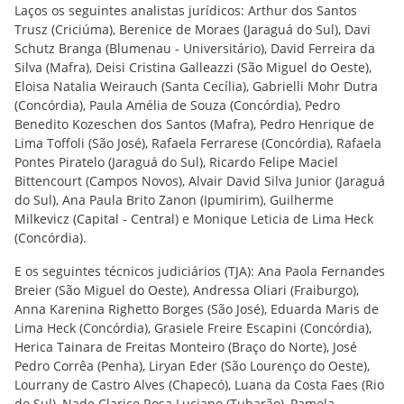
Laços os seguintes analistas jurídicos: Arthur dos Santos
Trusz (Criciúma), Berenice de Moraes (Jaraguá do Sul), Davi
Schutz Branga (Blumenau - Universitário), David Ferreira da
Silva (Mafra), Deisi Cristina Galleazzi (São Miguel do Oeste),
Eloisa Natalia Weirauch (Santa Cecília), Gabrielli Mohr Dutra
(Concórdia), Paula Amélia de Souza (Concórdia), Pedro
Benedito Kozeschen dos Santos (Mafra), Pedro Henrique de
Lima Toffoli (São José), Rafaela Ferrarese (Concórdia), Rafaela
Pontes Piratelo (Jaraguá do Sul), Ricardo Felipe Maciel
Bittencourt (Campos Novos), Alvair David Silva Junior (Jaraguá
do Sul), Ana Paula Brito Zanon (Ipumirim), Guilherme
Milkevicz (Capital - Central) e Monique Leticia de Lima Heck
(Concórdia).
E os seguintes técnicos judiciários (TJA): Ana Paola Fernandes
Breier (São Miguel do Oeste), Andressa Oliari (Fraiburgo),
Anna Karenina Righetto Borges (São José), Eduarda Maris de
Lima Heck (Concórdia), Grasiele Freire Escapini (Concórdia),
Herica Tainara de Freitas Monteiro (Braço do Norte), José
Pedro Corrêa (Penha), Liryan Eder (São Lourenço do Oeste),
Lourrany de Castro Alves (Chapecó), Luana da Costa Faes (Rio
do Sul), Nade Clarice Rosa Luciano (Tubarão), Pamela