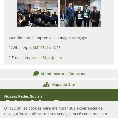
Atendimento à imprensa e a magistrado(a)s:
WhatsApp:
(48) 98414-1493
E-mail:
imprensa@tjsc.jus.br
Atendimento e Contatos
Mapa do Site
Nossas Redes Sociais
Acessar Instagram
Acessar WhatsApp
Acessar X
Acessar Threads
Acessar Facebook
Acessar YouTube
Acessar Flickr
Acessar SoundCloud
O TJSC utiliza cookies para melhorar sua experiência de
navegação. Ao utilizar nossos serviços, você concorda com
Rua Álvaro Millen da Silveira, n. 208