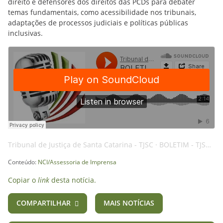
direito e defensores dos direitos das PCDs para debater
temas fundamentais, como acessibilidade nos tribunais,
adaptações de processos judiciais e políticas públicas
inclusivas.
Tribunal de Justiça de Santa Catarina - TJSC
·
BOLETIM - TJSC - 24SET24 - ACESSIBILIDADE - AI
Conteúdo:
NCI/Assessoria de Imprensa
Copiar o
link
desta notícia.
COMPARTILHAR
MAIS NOTÍCIAS