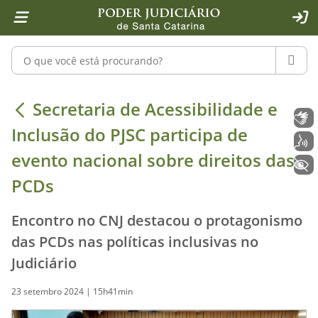
Página inicial
Ir para o conteúdo
Ir para a ferramenta de acessibilidade - Rybená
Ir para o menu principal
Ir para a pesquisa
Ir para o rodapé
Ir para a página inicial
1
2
4
5
6
7
ACE
Pesquisar no portal
PESQU
Secretaria de Acessibilidade e Inclu
Secretaria de Acessibilidade e
Libras
Inclusão do PJSC participa de
Voz
evento nacional sobre direitos das
+ Acessibilidade
PCDs
Encontro no CNJ destacou o protagonismo
das PCDs nas políticas inclusivas no
Judiciário
23 setembro 2024 | 15h41min