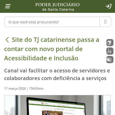
Página inicial
Ir para o conteúdo
Ir para a ferramenta de acessibilidade - Rybená
Ir para o menu principal
Ir para a pesquisa
Ir para o rodapé
Ir para a página inicial
1
2
4
5
6
7
ACE
Pesquisar no portal
PESQU
Site do TJ catarinense passa a conta
Site do TJ catarinense passa a
Libras
contar com novo portal de
Voz
Acessibilidade e Inclusão
+ Acessibilidade
Canal vai facilitar o acesso de servidores e
colaboradores com deficiência a serviços
11 março 2026 | 15h33min