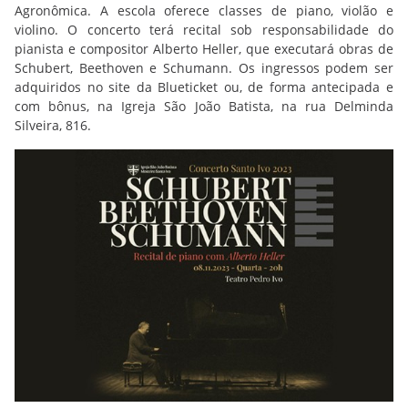
Agronômica. A escola oferece classes de piano, violão e
violino. O concerto terá recital sob responsabilidade do
pianista e compositor Alberto Heller, que executará obras de
Schubert, Beethoven e Schumann. Os ingressos podem ser
adquiridos no site da Blueticket ou, de forma antecipada e
com bônus, na Igreja São João Batista, na rua Delminda
Silveira, 816.