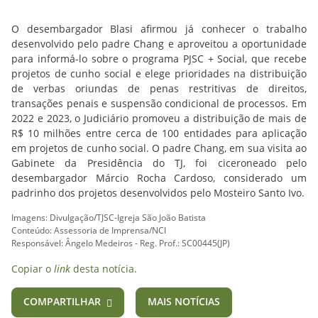
O desembargador Blasi afirmou já conhecer o trabalho
desenvolvido pelo padre Chang e aproveitou a oportunidade
para informá-lo sobre o programa PJSC + Social, que recebe
projetos de cunho social e elege prioridades na distribuição
de verbas oriundas de penas restritivas de direitos,
transações penais e suspensão condicional de processos. Em
2022 e 2023, o Judiciário promoveu a distribuição de mais de
R$ 10 milhões entre cerca de 100 entidades para aplicação
em projetos de cunho social. O padre Chang, em sua visita ao
Gabinete da Presidência do TJ, foi ciceroneado pelo
desembargador Márcio Rocha Cardoso, considerado um
padrinho dos projetos desenvolvidos pelo Mosteiro Santo Ivo.
Imagens: Divulgação/TJSC-Igreja São João Batista
Conteúdo: Assessoria de Imprensa/NCI
Responsável: Ângelo Medeiros - Reg. Prof.: SC00445(JP)
Copiar o
link
desta notícia.
COMPARTILHAR
MAIS NOTÍCIAS