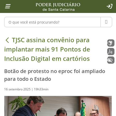
Página inicial
Ir para o conteúdo
Ir para a ferramenta de acessibilidade - Rybená
Ir para o menu principal
Ir para a pesquisa
Ir para o rodapé
Ir para a página inicial
1
2
4
5
6
7
ACE
Pesquisar no portal
PESQU
TJSC assina convênio para implantar
TJSC assina convênio para
Libras
implantar mais 91 Pontos de
Voz
Inclusão Digital em cartórios
+ Acessibilidade
Botão de protesto no eproc foi ampliado
para todo o Estado
16 setembro 2025 | 19h33min