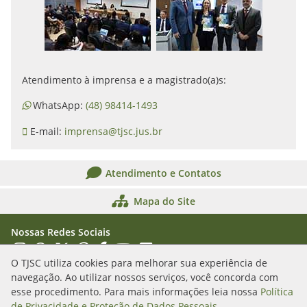
Atendimento à imprensa e a magistrado(a)s:
WhatsApp:
(48) 98414-1493
E-mail:
imprensa@tjsc.jus.br
Atendimento e Contatos
Mapa do Site
Nossas Redes Sociais
Acessar Instagram
Acessar WhatsApp
Acessar X
Acessar Threads
Acessar Facebook
Acessar YouTube
Acessar Flickr
Acessar SoundCloud
O TJSC utiliza cookies para melhorar sua experiência de
navegação. Ao utilizar nossos serviços, você concorda com
Rua Álvaro Millen da Silveira, n. 208
esse procedimento. Para mais informações leia nossa
Política
Florianópolis/SC - CEP: 88020-901
de Privacidade e Proteção de Dados Pessoais
.