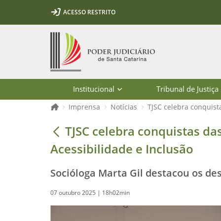
Ir para o conteúdo
Ir para a ferramenta de acessibilidade - Rybená
Ir para o menu principal
Ir para a pesquisa
Ir para o rodapé
Ir para a página inicial
ACESSO RESTRITO
1
2
3
5
6
7
Página inicial
Institucional
Tribunal de Justiça
Página inicial
Imprensa
Notícias
TJSC celebra conquist
TJSC celebra conquistas das pessoas
TJSC celebra conquistas da
Acessibilidade e Inclusão
Socióloga Marta Gil destacou os des
07 outubro 2025 | 18h02min