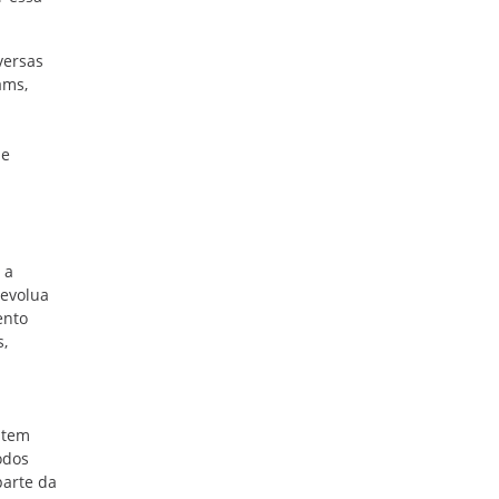
versas
ams,
 e
 a
 evolua
ento
,
 tem
odos
parte da