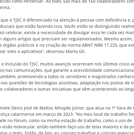
hecido como PertenSer. Ao todo, são mais de 160 colaboradores co
arina.
que o TJSC é diferenciado na atenção à pessoa com deficiência e, p
ibunais que estão fazendo isso. Vocês estão se distinguindo realm
 celebrar, existe a necessidade de divulgar essa lei cada vez mais
 tem alguns artigos que precisam ser regulamentados. Mesmo assim,
de órgãos públicos e na criação da norma ABNT NBR 17.225, que es
r sites e aplicativos”, observou Marta Gil.
 e Inclusão do TJSC, muitos avanços ocorreram nos últimos cinco a
as) nas comunicações, que garante a acessibilidade comunicacional
 também, promovendo a todos os servidores e magistrados conhec
 nas questões de tecnologias assistivas, adaptação nos postos de t
os colaboradores e outras iniciativas que vêm acontecendo ao long
nete Denis José de Mattos Athayde Júnior, que atua na 1ª Vara de 
ustiça catarinense em março de 2023. “No meu local de trabalho f
idade no Fórum, como na minha estação de trabalho, como o uso de
 visão monocular, então também faço uso de telas maiores e da p
ar o texto. Então, de fato, eu consigo trabalhar e consigo vivencia