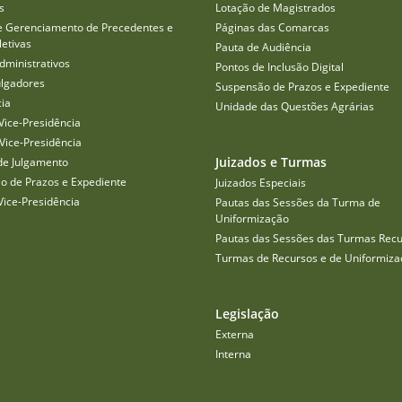
s
Lotação de Magistrados
e Gerenciamento de Precedentes e
Páginas das Comarcas
etivas
Pauta de Audiência
dministrativos
Pontos de Inclusão Digital
ulgadores
Suspensão de Prazos e Expediente
cia
Unidade das Questões Agrárias
Vice-Presidência
Vice-Presidência
Juizados e Turmas
de Julgamento
o de Prazos e Expediente
Juizados Especiais
Vice-Presidência
Pautas das Sessões da Turma de
Uniformização
Pautas das Sessões das Turmas Recu
Turmas de Recursos e de Uniformiza
Legislação
Externa
Interna