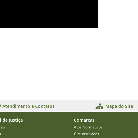
Atendimento e Contatos
Mapa do Site
l de Justiça
Comarcas
ção
Atos Normativos
s
Circunscrições