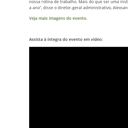
nossa rotina de trabalho. Mais do que ser uma insti
a ano”, disse o diretor-geral administrativo, Alexsan
Veja mais imagens do evento.
Assista à íntegra do evento em vídeo: