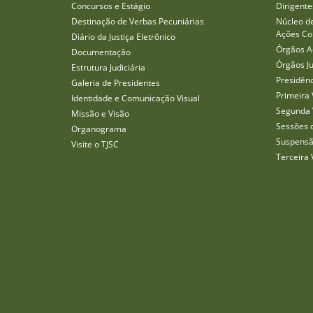
Concursos e Estágio
Dirigente
Destinação de Verbas Pecuniárias
Núcleo d
Ações Col
Diário da Justiça Eletrônico
Órgãos A
Documentação
Órgãos J
Estrutura Judiciária
Presidên
Galeria de Presidentes
Primeira 
Identidade e Comunicação Visual
Segunda 
Missão e Visão
Sessões 
Organograma
Suspensã
Visite o TJSC
Terceira 