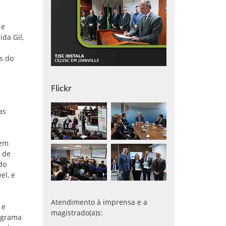
 e
ida Gil,
as do
Flickr
as
 em
e de
do
el, e
Atendimento à imprensa e a
 e
magistrado(a)s:
rograma