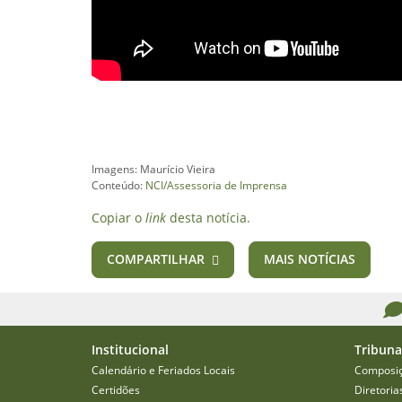
Imagens: Maurício Vieira
Conteúdo:
NCI/Assessoria de Imprensa
Copiar o
link
desta notícia.
COMPARTILHAR
MAIS NOTÍCIAS
Institucional
Tribuna
Calendário e Feriados Locais
Composi
Certidões
Diretoria