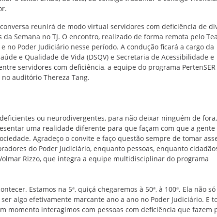
or.
 conversa reunirá de modo virtual servidores com deficiência de di
s da Semana no TJ. O encontro, realizado de forma remota pelo Te
e no Poder Judiciário nesse período. A condução ficará a cargo da
 Saúde e Qualidade de Vida (DSQV) e Secretaria de Acessibilidade e
entre servidores com deficiência, a equipe do programa PertenSER
, no auditório Thereza Tang.
deficientes ou neurodivergentes, para não deixar ninguém de fora,
esentar uma realidade diferente para que façam com que a gente
ociedade. Agradeço o convite e faço questão sempre de tomar ass
radores do Poder Judiciário, enquanto pessoas, enquanto cidadãos
Volmar Rizzo, que integra a equipe multidisciplinar do programa
ntecer. Estamos na 5ª, quiçá chegaremos à 50ª, à 100ª. Ela não só
ser algo efetivamente marcante ano a ano no Poder Judiciário. E t
gum momento interagimos com pessoas com deficiência que fazem 