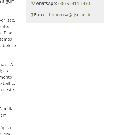
m algum
WhatsApp:
(48) 98414-1493
E-mail:
imprensa@tjsc.jus.br
or isso,
ente.
. E no
 temos
tabelece
nos. “A
; as
imento
rabalho,
o deste
Família
oram
rópria
r essa