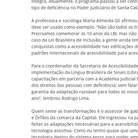
Integra. Atualmente, o programa passou a ser con
tipo de deficiência no Poder Judiciário de Santa Cat
A professora e socióloga Marta Almeida Gil afirmou 
deve ser usado como exemplo. “Não são todos os tr
Precisamos comemorar os 10 anos da LBI, mas não só
caso da Lei Brasileira de Inclusão, a gente ainda
conquistas como a acessibilidade nas edificações 
padrões internacionais de acessibilidade para acessa
Para o coordenador da Secretaria de Acessibilidade
implementação da Língua Brasileira de Sinais (Libr
capacitações em parceria com a Academia Judicial
dos direitos das pessoas com deficiência; sem falar
garantia da adaptação razoável para todos os noss
ano”, lembrou Rodrigo Lima.
Quem sente as transformações é o assessor de gabi
e Órfãos da comarca da Capital. Ele ingressou na J
feitas as adaptações necessárias para a acessibil
tecnologia assistiva. Como eu tenho quase que uma
tecnologia dentro do sistema eproc para poder ampli