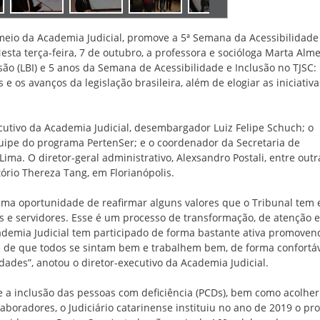
r meio da Academia Judicial, promove a 5ª Semana da Acessibilidade
esta terça-feira, 7 de outubro, a professora e socióloga Marta Alme
usão (LBI) e 5 anos da Semana de Acessibilidade e Inclusão no TJSC:
 e os avanços da legislação brasileira, além de elogiar as iniciativ
cutivo da Academia Judicial, desembargador Luiz Felipe Schuch; o
uipe do programa PertenSer; e o coordenador da Secretaria de
Lima. O diretor-geral administrativo, Alexsandro Postali, entre outr
ório Thereza Tang, em Florianópolis.
uma oportunidade de reafirmar alguns valores que o Tribunal tem
s e servidores. Esse é um processo de transformação, de atenção 
ademia Judicial tem participado de forma bastante ativa promoven
 é de que todos se sintam bem e trabalhem bem, de forma confortáv
des”, anotou o diretor-executivo da Academia Judicial.
 e a inclusão das pessoas com deficiência (PCDs), bem como acolher
boradores, o Judiciário catarinense instituiu no ano de 2019 o p