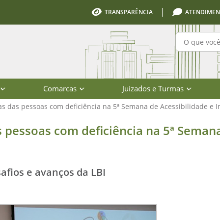
TRANSPARÊNCIA
ATENDIMEN
Pesquisa
Comarcas
Juizados e Turmas
as das pessoas com deficiência na 5ª Semana de Acessibilidade e I
 com deficiência na 5ª Semana de Ac
s pessoas com deficiência na 5ª Seman
afios e avanços da LBI