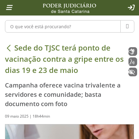
Página inicial
Ir para o conteúdo
Ir para a ferramenta de acessibilidade - Rybená
Ir para o menu principal
Ir para a pesquisa
Ir para o rodapé
Ir para a página inicial
1
2
4
5
6
7
ACE
Pesquisar no portal
PESQU
Sede do TJSC terá ponto de vacinaçã
Sede do TJSC terá ponto de
Libras
vacinação contra a gripe entre os
Voz
dias 19 e 23 de maio
+ Acessibilidade
Campanha oferece vacina trivalente a
servidores e comunidade; basta
documento com foto
09 maio 2025 | 18h44min